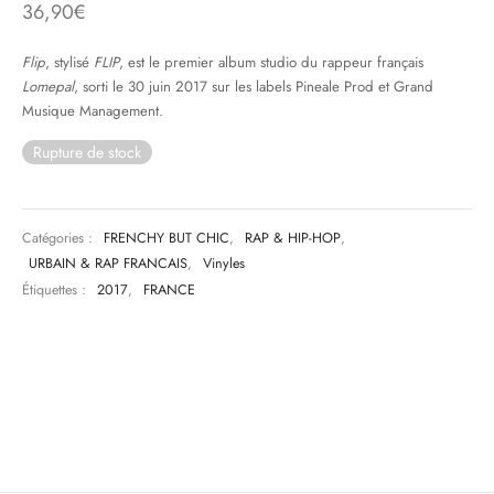
36,90
€
& HIP-HOP
Flip
, stylisé
FLIP
, est le premier album studio du rappeur français
Lomepal
, sorti le 30 juin 2017 sur les labels Pineale Prod et Grand
Musique Management.
 & MUSIQUES IMPROVISEES
Rupture de stock
QUES DU MONDE
NDTRACKS
Catégories :
FRENCHY BUT CHIC
,
RAP & HIP-HOP
,
URBAIN & RAP FRANCAIS
,
Vinyles
QUE CLASSIQUE
Étiquettes :
2017
,
FRANCE
UAIRE DAY 2025