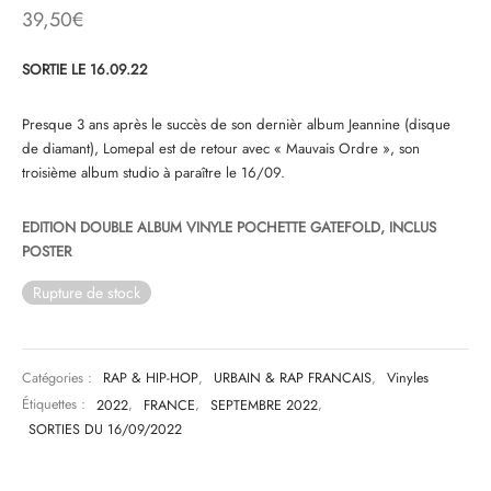
39,50
€
& HIP-HOP
SORTIE LE 16.09.22
Presque 3 ans après le succès de son dernièr album Jeannine (disque
 & MUSIQUES IMPROVISEES
de diamant), Lomepal est de retour avec « Mauvais Ordre », son
troisième album studio à paraître le 16/09.
QUES DU MONDE
EDITION DOUBLE ALBUM VINYLE POCHETTE GATEFOLD, INCLUS
NDTRACKS
POSTER
QUE CLASSIQUE
Rupture de stock
UAIRE DAY 2025
Catégories :
RAP & HIP-HOP
,
URBAIN & RAP FRANCAIS
,
Vinyles
Étiquettes :
2022
,
FRANCE
,
SEPTEMBRE 2022
,
SORTIES DU 16/09/2022