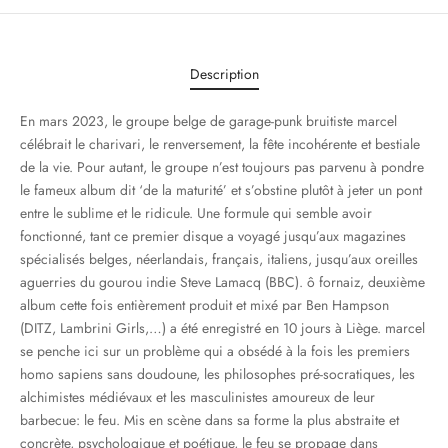
Description
En mars 2023, le groupe belge de garage-punk bruitiste marcel
célébrait le charivari, le renversement, la fête incohérente et bestiale
de la vie. Pour autant, le groupe n’est toujours pas parvenu à pondre
le fameux album dit ‘de la maturité’ et s’obstine plutôt à jeter un pont
entre le sublime et le ridicule. Une formule qui semble avoir
fonctionné, tant ce premier disque a voyagé jusqu’aux magazines
spécialisés belges, néerlandais, français, italiens, jusqu’aux oreilles
aguerries du gourou indie Steve Lamacq (BBC). ô fornaiz, deuxième
album cette fois entièrement produit et mixé par Ben Hampson
(DITZ, Lambrini Girls,…) a été enregistré en 10 jours à Liège. marcel
se penche ici sur un problème qui a obsédé à la fois les premiers
homo sapiens sans doudoune, les philosophes pré-socratiques, les
alchimistes médiévaux et les masculinistes amoureux de leur
barbecue: le feu. Mis en scène dans sa forme la plus abstraite et
concrète, psychologique et poétique, le feu se propage dans