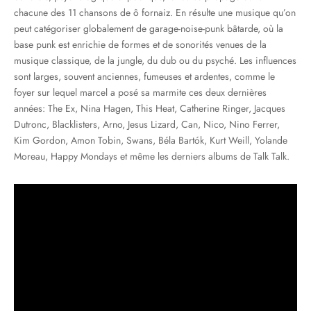
chacune des 11 chansons de ô fornaiz. En résulte une musique qu’on
peut catégoriser globalement de garage-noise-punk bâtarde, où la
base punk est enrichie de formes et de sonorités venues de la
musique classique, de la jungle, du dub ou du psyché. Les influences
sont larges, souvent anciennes, fumeuses et ardentes, comme le
foyer sur lequel marcel a posé sa marmite ces deux dernières
années: The Ex, Nina Hagen, This Heat, Catherine Ringer, Jacques
Dutronc, Blacklisters, Arno, Jesus Lizard, Can, Nico, Nino Ferrer,
Kim Gordon, Amon Tobin, Swans, Béla Bartók, Kurt Weill, Yolande
Moreau, Happy Mondays et même les derniers albums de Talk Talk.