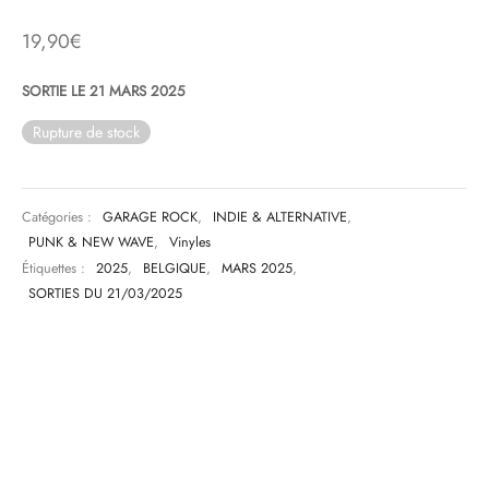
19,90
€
& HIP-HOP
SORTIE LE 21 MARS 2025
Rupture de stock
 & MUSIQUES IMPROVISEES
QUES DU MONDE
Catégories :
GARAGE ROCK
,
INDIE & ALTERNATIVE
,
NDTRACKS
PUNK & NEW WAVE
,
Vinyles
Étiquettes :
2025
,
BELGIQUE
,
MARS 2025
,
QUE CLASSIQUE
SORTIES DU 21/03/2025
UAIRE DAY 2025