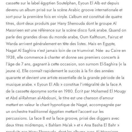
cassette sur le label égyptien Soutelphan, Eyoun El Alb est depuis
devenu un album prisé sur la scène Arabic groove internationale et
sort pour la première fois en vinyle. L’album est constitué de quatre
titres, dont deux produits par Hany Shenouda dont le groupe Al
Massrieen est une référence sur la scène disco funk arabe. Quand on
parle des grandes divas du monde arabe, Oum Kalthoum, Fairuz et
Warda arrivent généralement en tête des listes. Mais en Egypte,
Nagat Al Saghira n’est jamais loin de ce triumvirat. Née au Caire en
1938, elle commence à chanter et donne ses premiers concerts à
l’âge de 7 ans, gagnant à cette occasion, son surnom El-Saghira (« la
jeune »). Elle connaît rapidement le succès à la fin des années
quarante et devient une artiste essentielle de la grande période de la
musique arabe. « Eyoun El Alb » constitue l’intégralité de la face A
de la cassette éponyme sortie en 1980. Écrit par Mohamed El Mougy
et Abd al-Rahman al-Abdouni, le titre est une chanson d’amour
mettant en valeur le chant hypnotique de Nagat, accompagnée par
un orchestre traditionnel égyptien mettant l’accent sur les
percussions. La face B est la face groove, prisé des diggers avec
deux titres mid-tempo, « Bahlam Ma’ak » et « Ana Basha El Bahr »
produits par Hany Shenouda, dont les albums avec Al Massrieen