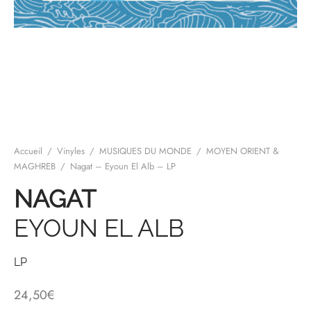
mplificateurs Phono
ENT & MINIMALISTE
MBRE 2026
IES DU 30/10/2026
REGGAE SKA
s Casques
 & NEW WAVE
ICA
teurs bluetooth
 & AMERICANA
N ORIENT & MAGHREB
ntes
AGE ROCK
es
SIC ROCK
Accueil
/
Vinyles
/
MUSIQUES DU MONDE
/
MOYEN ORIENT &
ien
CHY BUT CHIC
MAGHREB
/
Nagat – Eyoun El Alb – LP
NAGAT
soires
IN & RAP FRANCAIS
EYOUN EL ALB
K
 ROCK, STONER & HEAVY METAL
LP
QUES ELECTRONIQUES
24,50
€