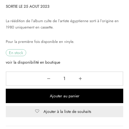
SORTIE LE 25 AOUT 2023
& HIP-HOP
La réédition de l’album culte de l’artiste égyptienne sorti à l’origine en
1980 uniquement en cassette.
 & MUSIQUES IMPROVISEES
Pour la première fois disponible en vinyle.
QUES DU MONDE
En stock
NDTRACKS
voir la disponibilité en boutique
QUE CLASSIQUE
UAIRE DAY 2025
Ajouter au panier
Ajouter à la liste de souhaits