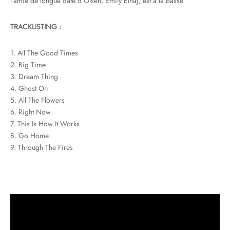
l’amie de longue date d’Olsen, Emily Elhaj, est à la basse
TRACKLISTING :
1. All The Good Times
2. Big Time
3. Dream Thing
4. Ghost On
5. All The Flowers
6. Right Now
7. This Is How It Works
8. Go Home
9. Through The Fires