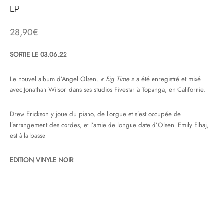
LP
& HIP-HOP
28,90
€
SORTIE LE 03.06.22
 & MUSIQUES IMPROVISEES
Le nouvel album d’Angel Olsen.
« Big Time »
a été enregistré et mixé
QUES DU MONDE
avec Jonathan Wilson dans ses studios Fivestar à Topanga, en Californie.
NDTRACKS
Drew Erickson y joue du piano, de l’orgue et s’est occupée de
l’arrangement des cordes, et l’amie de longue date d’Olsen, Emily Elhaj,
QUE CLASSIQUE
est à la basse
UAIRE DAY 2025
EDITION VINYLE NOIR