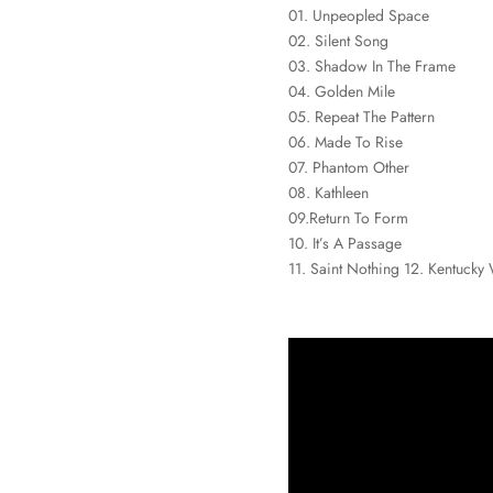
01. Unpeopled Space
02. Silent Song
03. Shadow In The Frame
04. Golden Mile
05. Repeat The Pattern
06. Made To Rise
07. Phantom Other
08. Kathleen
09.Return To Form
10. It’s A Passage
11. Saint Nothing 12. Kentucky 