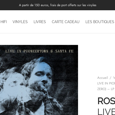
A partir de 150 euros, frais de port offerts sur les vinyles
HIFI
VINYLES
LIVRES
CARTE CADEAU
LES BOUTIQUES
Accueil
/
V
LIVE IN P
ZERO) – LP
ROS
LIV