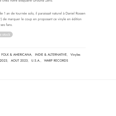
té chez votre disquaire Ground Zero.
e 1 an de tournée solo, il paraissait naturel à Daniel Rossen
r) de marquer le coup en proposant ce vinyle en édition
 ses fans.
e stock
FOLK & AMERICANA
,
INDIE & ALTERNATIVE
,
Vinyles
2023
,
AOUT 2023
,
U.S.A.
,
WARP RECORDS