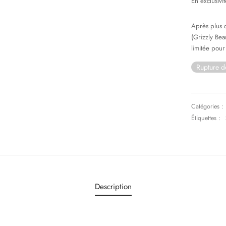
En exclusivi
Après plus d
(Grizzly Bea
limitée pour
Rupture d
Catégories :
Étiquettes :
Description