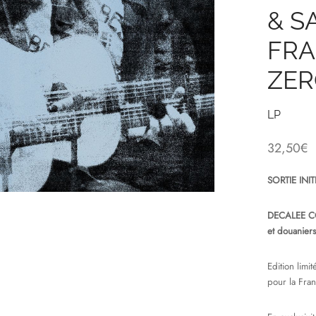
& S
FR
ZER
LP
32,50
€
SORTIE INI
DECALEE CO
et douanier
Edition lim
pour la Fran