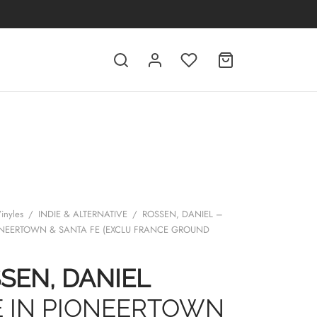
inyles
/
INDIE & ALTERNATIVE
/
ROSSEN, DANIEL –
IONEERTOWN & SANTA FE (EXCLU FRANCE GROUND
SEN, DANIEL
E IN PIONEERTOWN