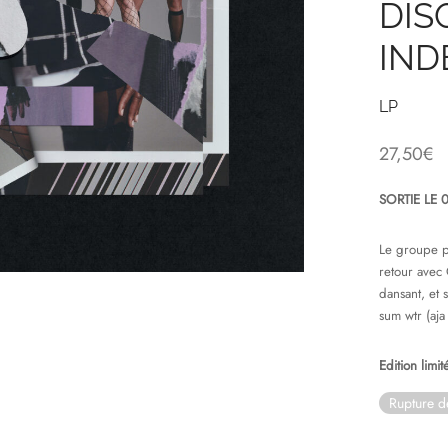
DIS
IND
LP
27,50
€
SORTIE LE
Le groupe p
retour avec
dansant, et 
sum wtr (aj
Edition limi
Rupture d