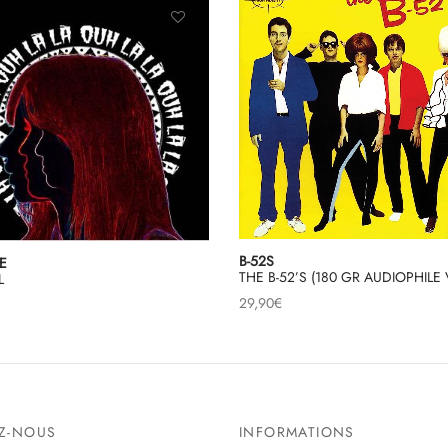
B-52S
E
THE B-52’S (180 GR AUDIOPHILE 
L
29,90
€
EZ-NOUS
INFORMATIONS