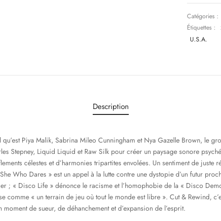
Catégories :
Étiquettes :
U.S.A.
Description
 qu’est Piya Malik, Sabrina Mileo Cunningham et Nya Gazelle Brown, le gro
rles Stepney, Liquid Liquid et Raw Silk pour créer un paysage sonore psyc
flements célestes et d’harmonies tripartites envolées. Un sentiment de juste 
She Who Dares » est un appel à la lutte contre une dystopie d’un futur proc
er ; « Disco Life » dénonce le racisme et l’homophobie de la « Disco Demo
se comme « un terrain de jeu où tout le monde est libre ». Cut & Rewind, c’
n moment de sueur, de déhanchement et d’expansion de l’esprit.