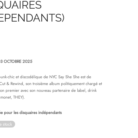
QUAIRES
EPENDANTS)
 03 OCTOBRE 2025
unk-chic et discodélique de NYC Say She She est de
 Cut & Rewind, son troisième album politiquement chargé et
son premier avec son nouveau partenaire de label, drink
a monet, THEY).
tée pour les disquaires indépendants
e stock