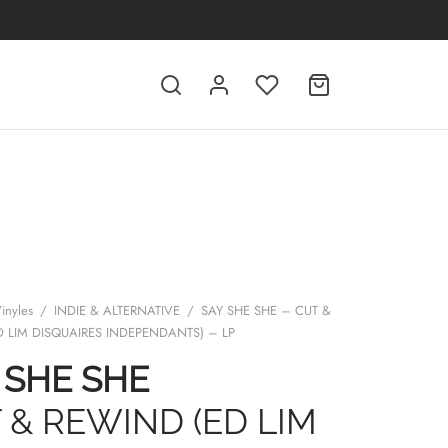
inyles
/
INDIE & ALTERNATIVE
/
SAY SHE SHE – CUT &
D LIM DISQUAIRES INDEPENDANTS) – LP
 SHE SHE
 & REWIND (ED LIM