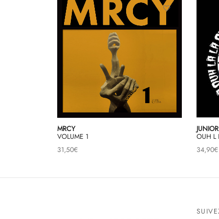
MRCY
JUNIOR
VOLUME 1
OUH L 
31,50
€
34,90
€
SUIV