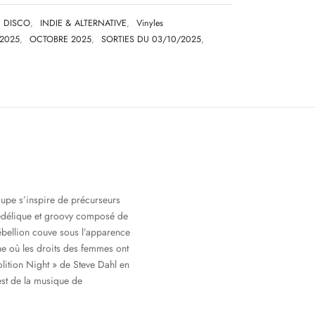
DISCO
,
INDIE & ALTERNATIVE
,
Vinyles
2025
,
OCTOBRE 2025
,
SORTIES DU 03/10/2025
,
upe s’inspire de précurseurs
hédélique et groovy composé de
rébellion couve sous l’apparence
he où les droits des femmes ont
lition Night » de Steve Dahl en
est de la musique de