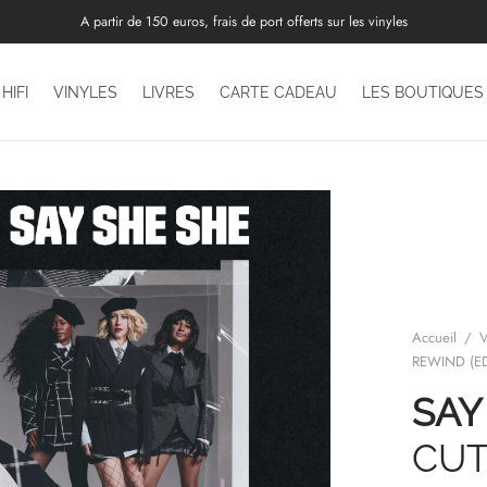
A partir de 150 euros, frais de port offerts sur les vinyles
HIFI
VINYLES
LIVRES
CARTE CADEAU
LES BOUTIQUES
Accueil
/
V
REWIND (E
SAY
CUT