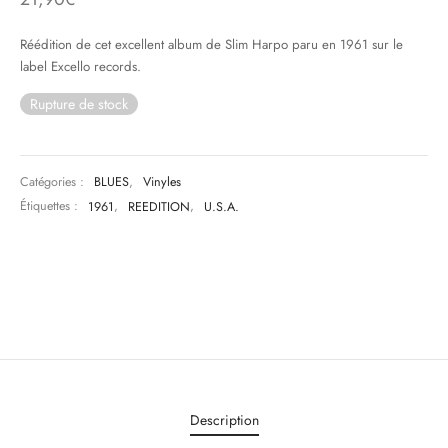
& HIP-HOP
Réédition de cet excellent album de Slim Harpo paru en 1961 sur le
label Excello records.
Rupture de stock
 & MUSIQUES IMPROVISEES
QUES DU MONDE
Catégories :
BLUES
,
Vinyles
Étiquettes :
1961
,
REEDITION
,
U.S.A.
NDTRACKS
QUE CLASSIQUE
UAIRE DAY 2025
Description