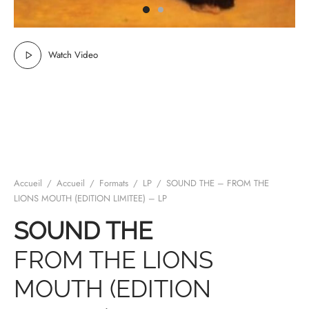
mplificateurs Phono
ENT & MINIMALISTE
MBRE 2026
IES DU 30/10/2026
REGGAE SKA
s Casques
 & NEW WAVE
ICA
Watch Video
teurs bluetooth
 & AMERICANA
N ORIENT & MAGHREB
ntes
AGE ROCK
es
SIC ROCK
ien
CHY BUT CHIC
Accueil
/
Accueil
/
Formats
/
LP
/
SOUND THE – FROM THE
soires
IN & RAP FRANCAIS
LIONS MOUTH (EDITION LIMITEE) – LP
K
SOUND THE
 ROCK, STONER & HEAVY METAL
FROM THE LIONS
QUES ELECTRONIQUES
MOUTH (EDITION