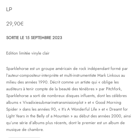
LP
& HIP-HOP
29,90
€
SORTIE LE 15 SEPTEMBRE 2023
 & MUSIQUES IMPROVISEES
QUES DU MONDE
Edition limitée vinyle clair
NDTRACKS
Sparklehorse est un groupe américain de rock indépendant formé par
l’auteur-compositeur-interprète et multi-instrumentiste Mark Linkous au
QUE CLASSIQUE
milieu des années 1990. Décrit comme un artiste qui « oblige les
auditeurs à tenir compte de la beauté des ténèbres » par Pitchfork,
UAIRE DAY 2025
Sparklehorse a sorti de nombreux disques influents, dont les célèbres
albums « Vivadixiesubmarinetransmissionplot » et « Good Morning
Spider » dans les années 90, « It’s A Wonderful Life » et « Dreamt for
Light Years in the Belly of a Mountain » au début des années 2000, ainsi
qu’une série d’albums plus récents, dont le premier est un album de
musique de chambre.