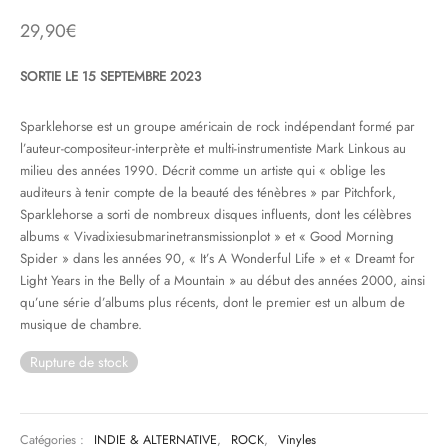
29,90
€
& HIP-HOP
SORTIE LE 15 SEPTEMBRE 2023
Sparklehorse est un groupe américain de rock indépendant formé par
 & MUSIQUES IMPROVISEES
l’auteur-compositeur-interprète et multi-instrumentiste Mark Linkous au
milieu des années 1990. Décrit comme un artiste qui « oblige les
QUES DU MONDE
auditeurs à tenir compte de la beauté des ténèbres » par Pitchfork,
Sparklehorse a sorti de nombreux disques influents, dont les célèbres
NDTRACKS
albums « Vivadixiesubmarinetransmissionplot » et « Good Morning
QUE CLASSIQUE
Spider » dans les années 90, « It’s A Wonderful Life » et « Dreamt for
Light Years in the Belly of a Mountain » au début des années 2000, ainsi
UAIRE DAY 2025
qu’une série d’albums plus récents, dont le premier est un album de
musique de chambre.
Rupture de stock
Catégories :
INDIE & ALTERNATIVE
,
ROCK
,
Vinyles