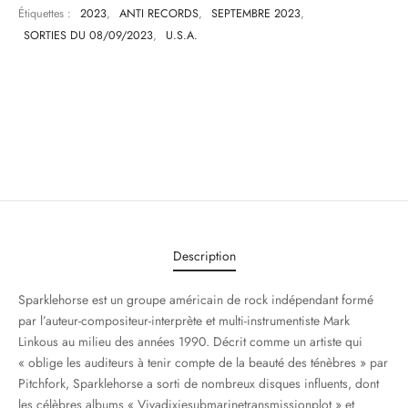
Étiquettes :
2023
,
ANTI RECORDS
,
SEPTEMBRE 2023
,
SORTIES DU 08/09/2023
,
U.S.A.
Description
Sparklehorse est un groupe américain de rock indépendant formé
par l’auteur-compositeur-interprète et multi-instrumentiste Mark
Linkous au milieu des années 1990. Décrit comme un artiste qui
« oblige les auditeurs à tenir compte de la beauté des ténèbres » par
Pitchfork, Sparklehorse a sorti de nombreux disques influents, dont
les célèbres albums « Vivadixiesubmarinetransmissionplot » et