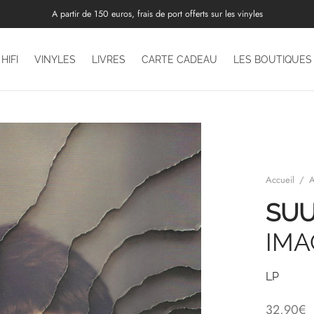
A partir de 150 euros, frais de port offerts sur les vinyles
HIFI
VINYLES
LIVRES
CARTE CADEAU
LES BOUTIQUES
Accueil
/
A
SU
IMA
LP
32,90
€