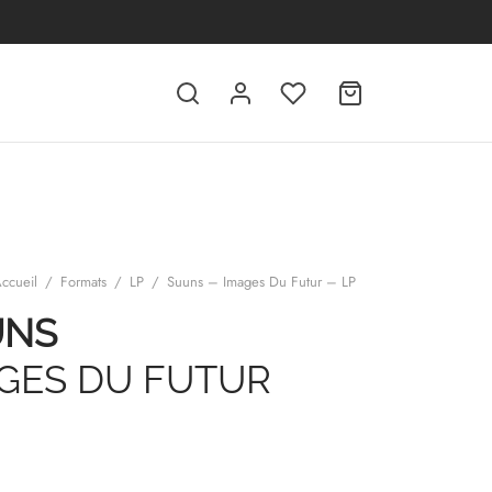
ccueil
/
Formats
/
LP
/
Suuns – Images Du Futur – LP
UNS
GES DU FUTUR