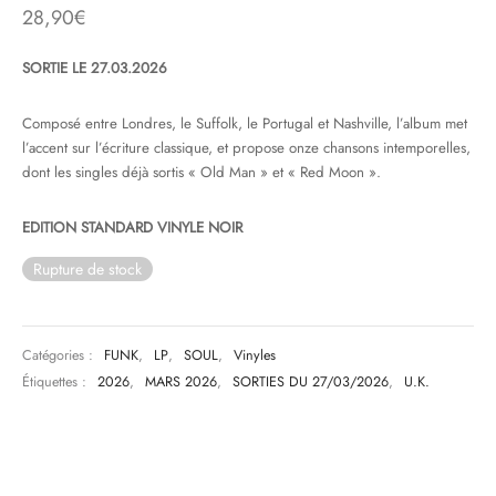
28,90
€
& HIP-HOP
SORTIE LE 27.03.2026
Composé entre Londres, le Suffolk, le Portugal et Nashville, l’album met
 & MUSIQUES IMPROVISEES
l’accent sur l’écriture classique, et propose onze chansons intemporelles,
dont les singles déjà sortis « Old Man » et « Red Moon ».
QUES DU MONDE
EDITION STANDARD VINYLE NOIR
NDTRACKS
Rupture de stock
QUE CLASSIQUE
UAIRE DAY 2025
Catégories :
FUNK
,
LP
,
SOUL
,
Vinyles
Étiquettes :
2026
,
MARS 2026
,
SORTIES DU 27/03/2026
,
U.K.