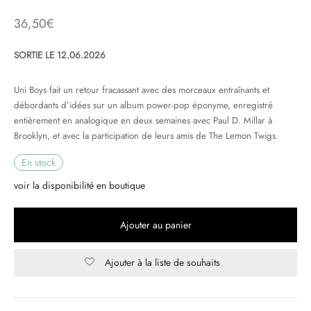
36,50
€
& HIP-HOP
SORTIE LE 12.06.2026
Uni Boys fait un retour fracassant avec des morceaux entraînants et
 & MUSIQUES IMPROVISEES
débordants d’idées sur un album power-pop éponyme, enregistré
QUES DU MONDE
entièrement en analogique en deux semaines avec Paul D. Millar à
Brooklyn, et avec la participation de leurs amis de The Lemon Twigs.
NDTRACKS
En stock
QUE CLASSIQUE
voir la disponibilité en boutique
UAIRE DAY 2025
Ajouter au panier
Ajouter à la liste de souhaits