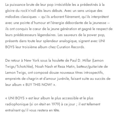
La puissance brute de leur pop irrésistible les a prédestinés à la
gloire du rock’n’roll dès leurs débuts. Avec un sens unique des
mélodies classiques – qu’ils arborent fièrement, qu’ils interprètent
avec une pointe d’humour et l’énergie débordante de la jeunesse –
ils ont conquis le cœur de la jeune génération et gagné le respect de
leurs prédécesseurs légendaires. Les sauveurs de la power pop,
présents dans toute leur splendeur analogique, signent avec UNI
BOYS leur troisième album chez Curation Records.
De retour à New York sous la houlette de Paul D. Millar (Lemon
Twigs/Tchotchke), Noah Nash et Reza Matin, batteur/guitariste de
Lemon Twigs, ont composé douze nouveaux titres introspectifs,
empreints de chagrin et d’amour juvénile, faisant suite au succès de
leur album « BUY THIS NOW! ».
« UNI BOYS » est leur album le plus accessible et le plus
radiophonique (si on était en 1979) à ce jour ; il est tellement
entraînant qu’il vous restera en tête.