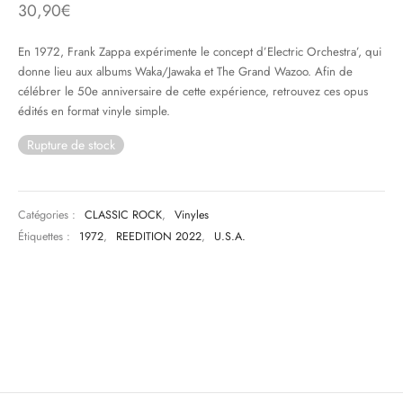
30,90
€
& HIP-HOP
En 1972, Frank Zappa expérimente le concept d’Electric Orchestra’, qui
donne lieu aux albums Waka/Jawaka et The Grand Wazoo. Afin de
célébrer le 50e anniversaire de cette expérience, retrouvez ces opus
édités en format vinyle simple.
 & MUSIQUES IMPROVISEES
Rupture de stock
QUES DU MONDE
NDTRACKS
Catégories :
CLASSIC ROCK
,
Vinyles
QUE CLASSIQUE
Étiquettes :
1972
,
REEDITION 2022
,
U.S.A.
UAIRE DAY 2025