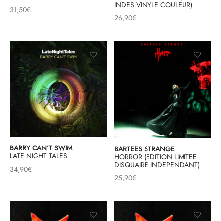
INDES VINYLE COULEUR)
31,50
€
26,90
€
BARRY CAN’T SWIM
BARTEES STRANGE
LATE NIGHT TALES
HORROR (EDITION LIMITEE
DISQUAIRE INDEPENDANT)
34,90
€
25,90
€