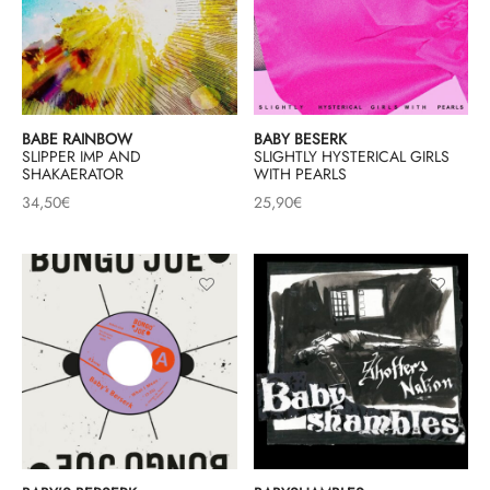
BABE RAINBOW
BABY BESERK
SLIPPER IMP AND
SLIGHTLY HYSTERICAL GIRLS
SHAKAERATOR
WITH PEARLS
34,50
€
25,90
€