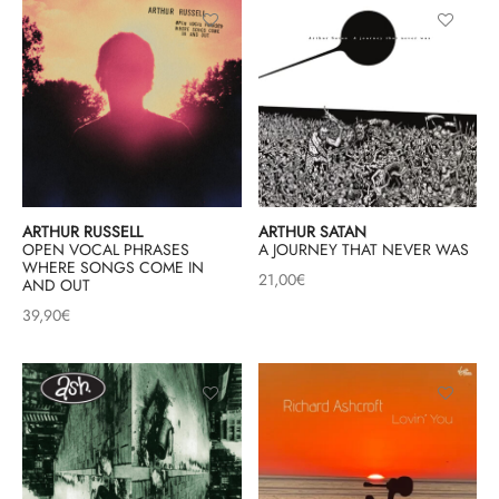
mplificateurs Phono
ENT & MINIMALISTE
MBRE 2026
IES DU 30/10/2026
REGGAE SKA
s Casques
 & NEW WAVE
ICA
teurs bluetooth
 & AMERICANA
N ORIENT & MAGHREB
ntes
AGE ROCK
es
SIC ROCK
ARTHUR RUSSELL
ARTHUR SATAN
OPEN VOCAL PHRASES
A JOURNEY THAT NEVER WAS
ien
CHY BUT CHIC
WHERE SONGS COME IN
21,00
€
AND OUT
soires
IN & RAP FRANCAIS
39,90
€
K
 ROCK, STONER & HEAVY METAL
QUES ELECTRONIQUES