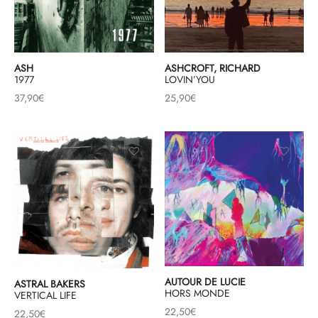
& HIP-HOP
ASH
ASHCROFT, RICHARD
1977
LOVIN’YOU
 & MUSIQUES IMPROVISEES
37,90
€
25,90
€
QUES DU MONDE
NDTRACKS
QUE CLASSIQUE
UAIRE DAY 2025
AUTOUR DE LUCIE
ASTRAL BAKERS
HORS MONDE
VERTICAL LIFE
22,50
€
22,50
€