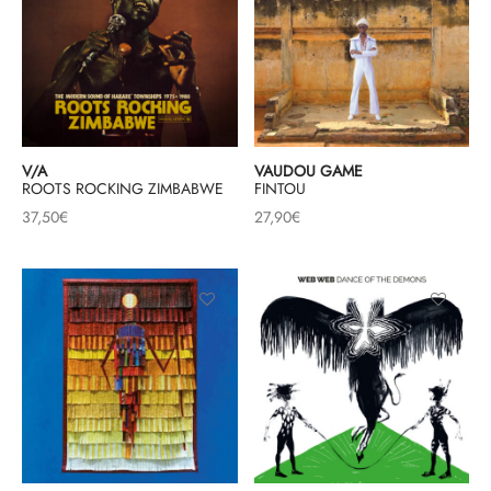
V/A
VAUDOU GAME
ROOTS ROCKING ZIMBABWE
FINTOU
37,50
€
27,90
€