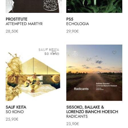
& HIP-HOP
PROSTITUTE
PS5
ATTEMPTED MARTYR
ECHOLOGIA
28,50
€
29,90
€
 & MUSIQUES IMPROVISEES
QUES DU MONDE
NDTRACKS
QUE CLASSIQUE
UAIRE DAY 2025
SALIF KEITA
SISSOKO, BALLAKE &
SO KONO
LORENZO BIANCHI HOESCH
RADICANTS
25,90
€
23,90
€