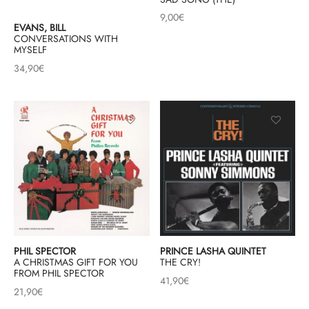
9,00
€
EVANS, BILL
& HIP-HOP
CONVERSATIONS WITH
MYSELF
34,90
€
 & MUSIQUES IMPROVISEES
QUES DU MONDE
NDTRACKS
QUE CLASSIQUE
UAIRE DAY 2025
PHIL SPECTOR
PRINCE LASHA QUINTET
A CHRISTMAS GIFT FOR YOU
THE CRY!
FROM PHIL SPECTOR
41,90
€
21,90
€