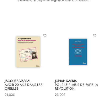
Ultramarine, Le Labyrinthe magique et bien sûr Calaveras.
& HIP-HOP
 & MUSIQUES IMPROVISEES
QUES DU MONDE
NDTRACKS
QUE CLASSIQUE
UAIRE DAY 2025
JACQUES VASSAL
JONAH RASKIN
AVOIR 20 ANS DANS LES
POUR LE PLAISIR DE FAIRE LA
OREILLES
REVOLUTION
21,00
€
23,00
€