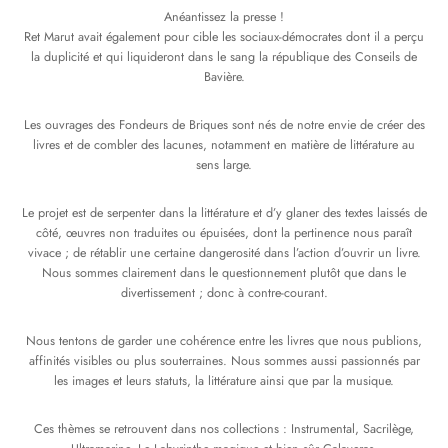
Anéantissez la presse !
mplificateurs Phono
ENT & MINIMALISTE
MBRE 2026
IES DU 30/10/2026
REGGAE SKA
Ret Marut avait également pour cible les sociaux-démocrates dont il a perçu
la duplicité et qui liquideront dans le sang la république des Conseils de
s Casques
 & NEW WAVE
ICA
Bavière.
teurs bluetooth
 & AMERICANA
N ORIENT & MAGHREB
Les ouvrages des Fondeurs de Briques sont nés de notre envie de créer des
livres et de combler des lacunes, notamment en matière de littérature au
ntes
AGE ROCK
sens large.
es
SIC ROCK
Le projet est de serpenter dans la littérature et d’y glaner des textes laissés de
côté, œuvres non traduites ou épuisées, dont la pertinence nous paraît
ien
CHY BUT CHIC
vivace ; de rétablir une certaine dangerosité dans l’action d’ouvrir un livre.
Nous sommes clairement dans le questionnement plutôt que dans le
soires
IN & RAP FRANCAIS
divertissement ; donc à contre-courant.
K
Nous tentons de garder une cohérence entre les livres que nous publions,
affinités visibles ou plus souterraines. Nous sommes aussi passionnés par
 ROCK, STONER & HEAVY METAL
les images et leurs statuts, la littérature ainsi que par la musique.
QUES ELECTRONIQUES
Ces thèmes se retrouvent dans nos collections : Instrumental, Sacrilège,