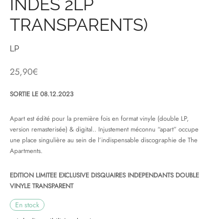
INDES 2LP
TRANSPARENTS)
& HIP-HOP
LP
 & MUSIQUES IMPROVISEES
25,90
€
QUES DU MONDE
SORTIE LE 08.12.2023
NDTRACKS
Apart est édité pour la première fois en format vinyle (double LP,
QUE CLASSIQUE
version remasterisée) & digital.. Injustement méconnu “apart” occupe
une place singulière au sein de l’indispensable discographie de The
UAIRE DAY 2025
Apartments.
EDITION LIMITEE EXCLUSIVE DISQUAIRES INDEPENDANTS DOUBLE
VINYLE TRANSPARENT
En stock