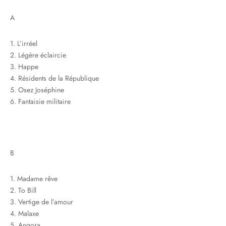
A
1. L’irréel
2. Légère éclaircie
3. Happe
4. Résidents de la République
5. Osez Joséphine
6. Fantaisie militaire
B
1. Madame rêve
2. To Bill
3. Vertige de l’amour
4. Malaxe
5. Angora