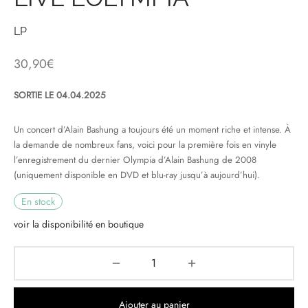
& HIP-HOP
LP
30,90
€
 & MUSIQUES IMPROVISEES
SORTIE LE 04.04.2025
QUES DU MONDE
Un concert d’Alain Bashung a toujours été un moment riche et intense. À
la demande de nombreux fans, voici pour la première fois en vinyle
NDTRACKS
l’enregistrement du dernier Olympia d’Alain Bashung de 2008
(uniquement disponible en DVD et blu-ray jusqu’à aujourd’hui).
QUE CLASSIQUE
En stock
UAIRE DAY 2025
voir la disponibilité en boutique
Ajouter au panier