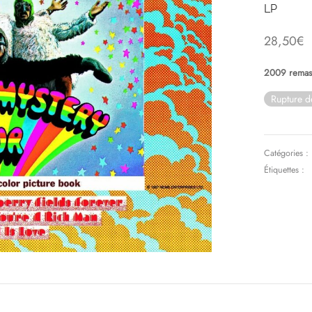
LP
28,50
€
2009 remast
Rupture d
Catégories :
Étiquettes :