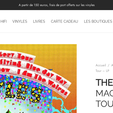
A partir de 150 euros, frais de port offerts sur les vinyles
HIFI
VINYLES
LIVRES
CARTE CADEAU
LES BOUTIQUES
Accueil
/
A
Tour – LP
THE
MAG
TO