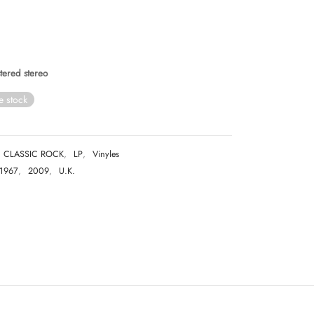
ered stereo
e stock
CLASSIC ROCK
,
LP
,
Vinyles
1967
,
2009
,
U.K.