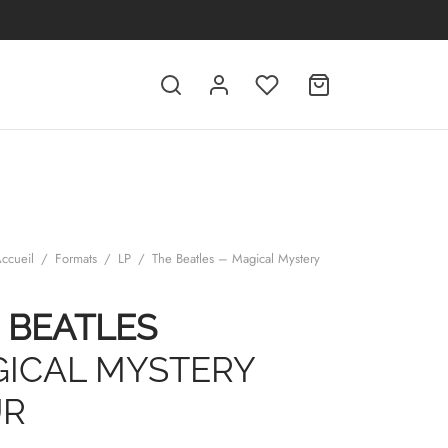
ccueil
/
Formats
/
LP
/
The Beatles – Magical Mystery
 BEATLES
ICAL MYSTERY
UR