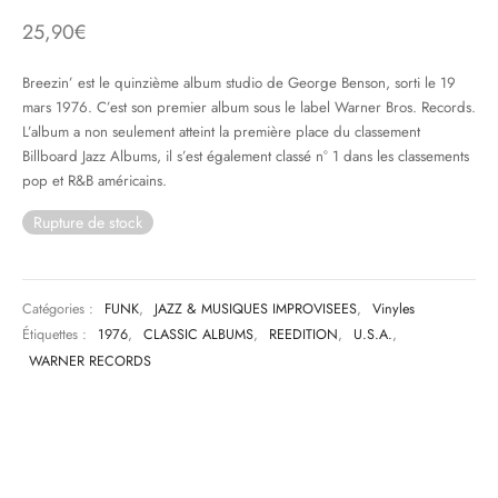
25,90
€
& HIP-HOP
Breezin’ est le quinzième album studio de George Benson, sorti le 19
mars 1976. C’est son premier album sous le label Warner Bros. Records.
L’album a non seulement atteint la première place du classement
 & MUSIQUES IMPROVISEES
Billboard Jazz Albums, il s’est également classé n° 1 dans les classements
pop et R&B américains.
QUES DU MONDE
Rupture de stock
NDTRACKS
QUE CLASSIQUE
Catégories :
FUNK
,
JAZZ & MUSIQUES IMPROVISEES
,
Vinyles
UAIRE DAY 2025
Étiquettes :
1976
,
CLASSIC ALBUMS
,
REEDITION
,
U.S.A.
,
WARNER RECORDS