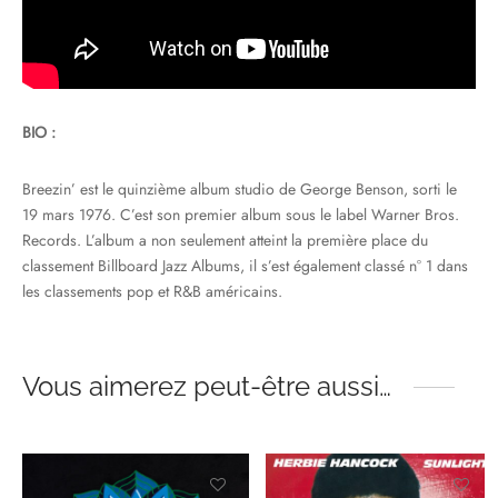
BIO :
Breezin’ est le quinzième album studio de George Benson, sorti le
19 mars 1976. C’est son premier album sous le label Warner Bros.
Records. L’album a non seulement atteint la première place du
classement Billboard Jazz Albums, il s’est également classé n° 1 dans
les classements pop et R&B américains.
Vous aimerez peut-être aussi…