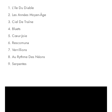
L’île Du Diable
Les Années Moyen-Âge
Ciel De Traîne
Bluets
Cœur-Joie
Rescomuna
Verrillions
Au Rythme Des Néons
Serpentes