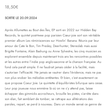
18,50
€
& HIP-HOP
SORTIE LE 20.09.2024
Après Allumettes au Bout des Îles, EP sorti en 2022 sur Hidden Bay
 & MUSIQUES IMPROVISEES
Records, le quintet post-twee pop parisien Cœur-joie sort son véritable
premier album Les réminiscences sur Howlin’ Banana. Réunis par leur
QUES DU MONDE
amour de Cate le Bon, Tim Presley, Deerhunter, Stereolab mais aussi
Brigitte Fontaine, Alain Bashung ou Anne Sylvestre, les cinq musicien.es
NDTRACKS
explorent ensemble depuis maintenant trois ans les rencontres possibles
et les autres entre l’indie pop anglo-saxonne et la chanson française. Au
QUE CLASSIQUE
fond cela paraît simple. Il ne faudrait jamais céder à la facilité, mais
UAIRE DAY 2025
s’autoriser l’efficacité. Ne jamais se vautrer dans l’évidence, mais ne pas
non plus snober les mélodies entêtantes. Et bien, c’est exactement ce
que propose Coeur Joie. Le quintette d’équilibristes bifurque sans cesse.
Leur pop joueuse nous emmène là où on ne s’y attend pas, laisse
échapper des gimmicks accrocheurs, brouille les pistes, s’arrête dans
son élan, fait semblant de tomber, se rattrape aux allitérations des
paroles, repart, se perd à nouveau. Dans un monde sensé ce genre de