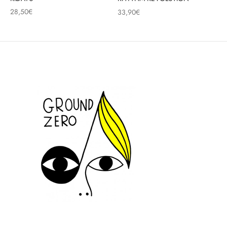
28,50
€
33,90
€