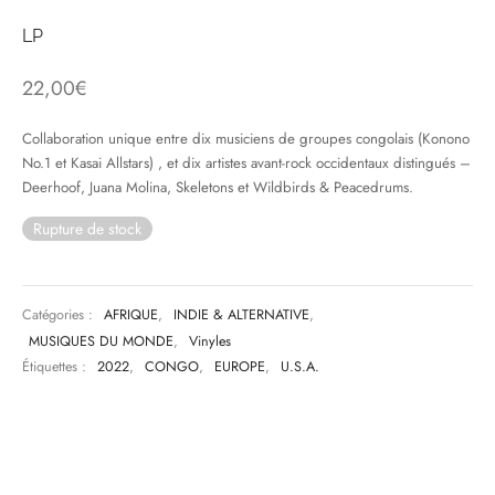
LP
& HIP-HOP
22,00
€
Collaboration unique entre dix musiciens de groupes congolais (Konono
 & MUSIQUES IMPROVISEES
No.1 et Kasai Allstars) , et dix artistes avant-rock occidentaux distingués –
Deerhoof, Juana Molina, Skeletons et Wildbirds & Peacedrums.
QUES DU MONDE
Rupture de stock
NDTRACKS
QUE CLASSIQUE
Catégories :
AFRIQUE
,
INDIE & ALTERNATIVE
,
UAIRE DAY 2025
MUSIQUES DU MONDE
,
Vinyles
Étiquettes :
2022
,
CONGO
,
EUROPE
,
U.S.A.