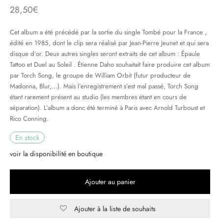
28,50
€
& HIP-HOP
Cet album a été précédé par la sortie du single Tombé pour la France ,
édité en 1985, dont le clip sera réalisé par Jean-Pierre Jeunet et qui sera
disque d’or. Deux autres singles seront extraits de cet album : Épaule
 & MUSIQUES IMPROVISEES
Tattoo et Duel au Soleil . Étienne Daho souhaitait faire produire cet album
par Torch Song, le groupe de William Orbit (futur producteur de
QUES DU MONDE
Madonna, Blur,…). Mais l’enregistrement s’est mal passé, Torch Song
étant rarement présent au studio (les membres étant en cours de
NDTRACKS
séparation). L’album a donc été terminé à Paris avec Arnold Turboust et
Rico Conning.
QUE CLASSIQUE
En stock
UAIRE DAY 2025
voir la disponibilité en boutique
Ajouter au panier
Ajouter à la liste de souhaits