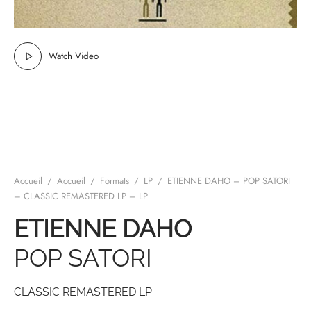
mplificateurs Phono
ENT & MINIMALISTE
MBRE 2026
IES DU 30/10/2026
REGGAE SKA
s Casques
 & NEW WAVE
ICA
Watch Video
teurs bluetooth
 & AMERICANA
N ORIENT & MAGHREB
ntes
AGE ROCK
es
SIC ROCK
ien
CHY BUT CHIC
Accueil
/
Accueil
/
Formats
/
LP
/
ETIENNE DAHO – POP SATORI
soires
IN & RAP FRANCAIS
– CLASSIC REMASTERED LP – LP
ETIENNE DAHO
K
POP SATORI
 ROCK, STONER & HEAVY METAL
QUES ELECTRONIQUES
CLASSIC REMASTERED LP