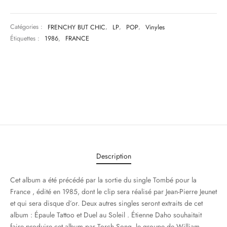
Catégories :
FRENCHY BUT CHIC
,
LP
,
POP
,
Vinyles
Étiquettes :
1986
,
FRANCE
Description
Cet album a été précédé par la sortie du single Tombé pour la
France , édité en 1985, dont le clip sera réalisé par Jean-Pierre Jeunet
et qui sera disque d’or. Deux autres singles seront extraits de cet
album : Épaule Tattoo et Duel au Soleil . Étienne Daho souhaitait
faire produire cet album par Torch Song, le groupe de William