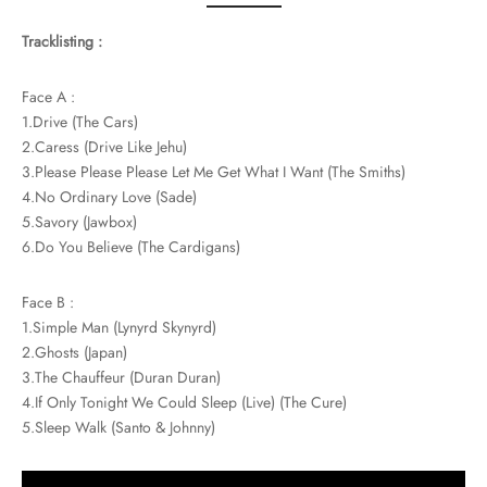
Tracklisting :
Face A :
1.Drive (The Cars)
2.Caress (Drive Like Jehu)
3.Please Please Please Let Me Get What I Want (The Smiths)
4.No Ordinary Love (Sade)
5.Savory (Jawbox)
6.Do You Believe (The Cardigans)
Face B :
1.Simple Man (Lynyrd Skynyrd)
2.Ghosts (Japan)
3.The Chauffeur (Duran Duran)
4.If Only Tonight We Could Sleep (Live) (The Cure)
5.Sleep Walk (Santo & Johnny)