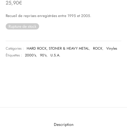
25,90
€
& HIP-HOP
Recueil de reprises enregistrées entre 1995 et 2005.
Rupture de stock
 & MUSIQUES IMPROVISEES
QUES DU MONDE
Catégories :
HARD ROCK, STONER & HEAVY METAL
,
ROCK
,
Vinyles
Étiquettes :
2000's
,
90's
,
U.S.A.
NDTRACKS
QUE CLASSIQUE
UAIRE DAY 2025
Description