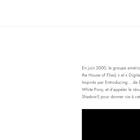
En juin 2000, le groupe améric
the House of Flies) » et « Digi
Inspirés par Entroducing… de 
White Pony, et d’appeler le résu
Shadow!) pour donner vie à cet