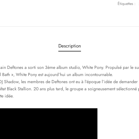
Étiquettes :
Description
ain Deftones a sorti son 3ème album studio, White Pony. Propulsé par le su
tal Bath », White Pony est aujourd’hui un album incontournable.
DJ Shadow, les membres de Deftones ont eu à l’époque l’idée de demander
ltat Black Stallion. 20 ans plus tard, le groupe a soigneusement sélectionné p
te idée.