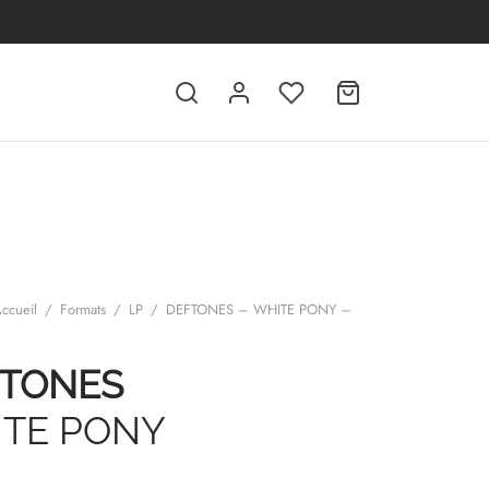
ccueil
/
Formats
/
LP
/
DEFTONES – WHITE PONY –
TONES
TE PONY