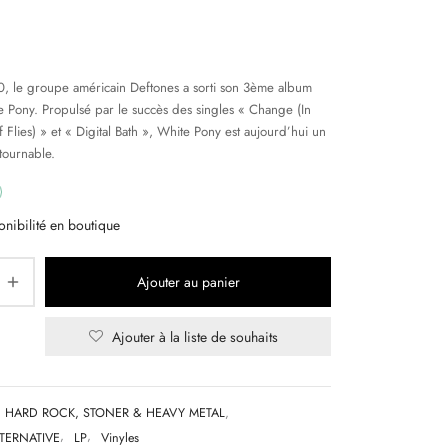
0, le groupe américain Deftones a sorti son 3ème album
e Pony. Propulsé par le succès des singles « Change (In
 Flies) » et « Digital Bath », White Pony est aujourd’hui un
tournable.
onibilité en boutique
Ajouter au panier
Ajouter à la liste de souhaits
HARD ROCK, STONER & HEAVY METAL
,
LTERNATIVE
,
LP
,
Vinyles