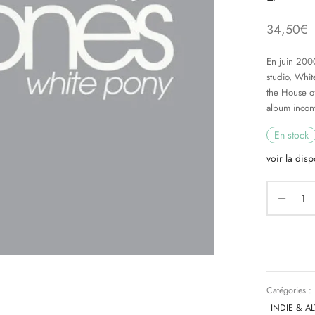
34,50
€
En juin 200
studio, Whit
the House of
album incon
En stock
voir la disp
Catégories :
INDIE & A