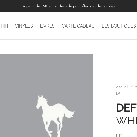
A partir de 150 euros, frais de port offerts sur les vinyles
HIFI
VINYLES
LIVRES
CARTE CADEAU
LES BOUTIQUES
Accueil
/
A
LP
DEF
WHI
LP