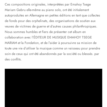
Ces compositions originales, interprétées par Emahoy Tsege
Mariam Gebru elle-même au piano solo, ont été initialement
autoproduites en Allemagne en petites éditions en tant que collectes
de fonds pour des orphelinats, des organisations de soutien aux
veuves de victimes de guerre et d’autres causes philanthropiques.
Nous sommes humbles et fiers de présenter cet album en
collaboration avec l’ÉDITEUR DE MUSIQUE EMAHOY TSEGE
MARIAM et la Fondation, et de l’aider à poursuivre sa mission de
toute une vie d’utiliser la musique comme un vaisseau pour prendre
soin de ceux qui ont été abandonnés par la société ou blessés. par
des conflits.