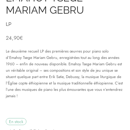
MARIAM GEBRU
& HIP-HOP
LP
24,90
€
 & MUSIQUES IMPROVISEES
QUES DU MONDE
Le deuxième recueil LP des premières œuvres pour piano solo
d’Emahoy Tsege Mariam Gebru, enregistrées tout au long des années
NDTRACKS
1960 – enfin de nouveau disponible. Emahoy Tsege Mariam Gebru est
un véritable original – ses compositions et son style de jeu unique se
QUE CLASSIQUE
situent quelque part entre Erik Satie, Debussy, la musique liturgique de
l’Église copte éthiopienne et la musique traditionnelle éthiopienne. C’est
UAIRE DAY 2025
l’une des musiques de piano les plus émouvantes que vous n’entendrez
jamais !
En stock