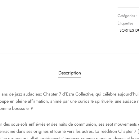
Catégories :
Étiquettes :
SORTIES D
Description
x ans de jazz audacieux Chapter 7 d’Ezra Collective, qui célèbre aujourd’hui 
roupe en pleine affirmation, animé par une curiosité spirituelle, une audace
comme boussole. P
ur des sous-sols enfiévrés et des nuits de communion, ses sept mouvements 
, enraciné dans ses origines et tourné vers les autres. La réédition Chapter 7 
e d’un groupe qui allait rapidement s’imposer comme pionnier, devenant le 