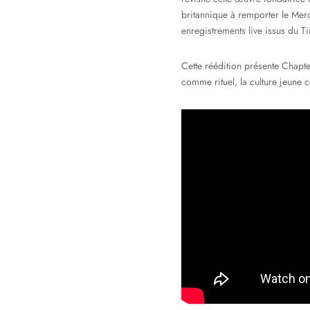
britannique à remporter le Mer
enregistrements live issus du T
Cette réédition présente Chapt
comme rituel, la culture jeune 