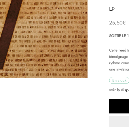
LP
25,50
€
SORTIE LE 
Cette réédi
témoignage 
rythme comm
une invitatio
En stock
voir la disp