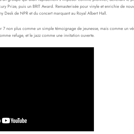
cury Prize, puis un BRIT Award. Remasterisée pour vinyle et enrichie de nou
iny Desk de NPR et du concert marquant au Royal Albert Hall.
er 7 non plus comme un simple témoignage de jeunesse, mais comme un vérit
comme refuge, et le jazz comme une invitation ouverte.