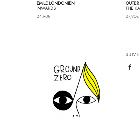
EMILE LONDONIEN
OUTER
INWARDS
THE K
24,90
€
27,90
€
SUIV