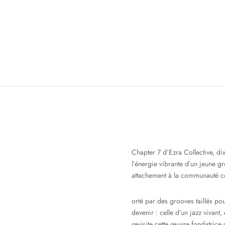
Chapter 7 d’Ezra Collective, di
l’énergie vibrante d’un jeune g
attachement à la communauté 
orté par des grooves taillés po
devenir : celle d’un jazz vivant
revisite cette œuvre fondatric