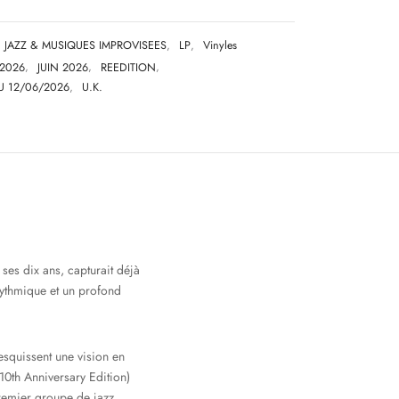
JAZZ & MUSIQUES IMPROVISEES
,
LP
,
Vinyles
2026
,
JUIN 2026
,
REEDITION
,
U 12/06/2026
,
U.K.
ses dix ans, capturait déjà
 rythmique et un profond
esquissent une vision en
(10th Anniversary Edition)
premier groupe de jazz