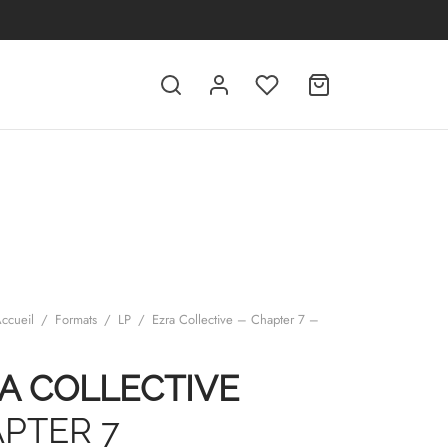
ccueil
/
Formats
/
LP
/
Ezra Collective – Chapter 7 –
A COLLECTIVE
PTER 7