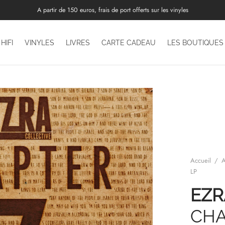
A partir de 150 euros, frais de port offerts sur les vinyles
HIFI
VINYLES
LIVRES
CARTE CADEAU
LES BOUTIQUES
Accueil
/
A
LP
EZR
CHA