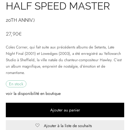
HALF SPEED MASTER
& HIP-HOP
20TH ANNIV.)
27,90
€
 & MUSIQUES IMPROVISEES
Coles Corner, qui fait suite aux précédents albums de Setanta, Late
QUES DU MONDE
Night Final (2001) et Lowedges (2003), a été enregistré au Yellowarch
Studio à Sheffield, la ville natale du chanteur-compositeur Hawley. C’est
NDTRACKS
un album magnifique, empreint de nostalgie, d’émotion et de
romantisme.
QUE CLASSIQUE
En stock
UAIRE DAY 2025
voir la disponibilité en boutique
Ajouter au panier
Ajouter à la liste de souhaits