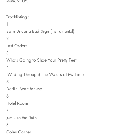
Mute. 2005.
Tracklisting :
1
Born Under a Bad Sign (Instrumental)
2
Last Orders
3
Who’s Going to Shoe Your Pretty Feet
4
(Wading Through) The Waters of My Time
5
Darlin’ Wait for Me
6
Hotel Room
7
Just Like the Rain
8
Coles Corner