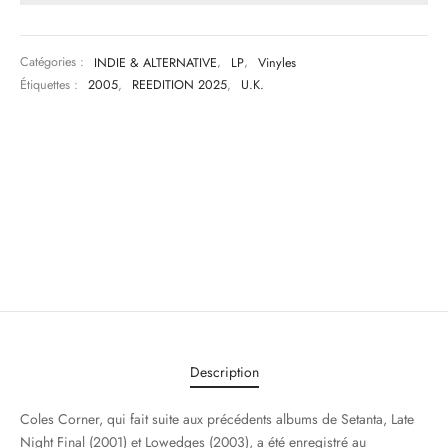
Catégories :
INDIE & ALTERNATIVE
,
LP
,
Vinyles
Étiquettes :
2005
,
REEDITION 2025
,
U.K.
Description
Coles Corner, qui fait suite aux précédents albums de Setanta, Late
Night Final (2001) et Lowedges (2003), a été enregistré au