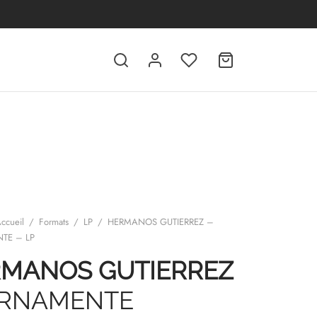
ccueil
/
Formats
/
LP
/
HERMANOS GUTIERREZ –
TE – LP
MANOS GUTIERREZ
ERNAMENTE