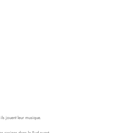
ils jouent leur musique.
es racines dans le Sud-ouest