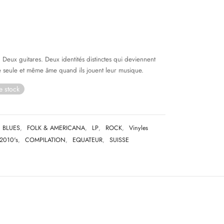
 Deux guitares. Deux identités distinctes qui deviennent
e seule et même âme quand ils jouent leur musique.
e stock
BLUES
,
FOLK & AMERICANA
,
LP
,
ROCK
,
Vinyles
2010's
,
COMPILATION
,
EQUATEUR
,
SUISSE