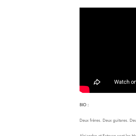
BIO :
Deux frères. Deux guitares. Deu
Alejandro et Estevan sont les 