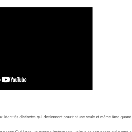
x identités distinctes qui deviennent pourtant une seule et même âme quand 
Hermanos Gutiérrez, un groupe instrumental unique en son genre qui prend s