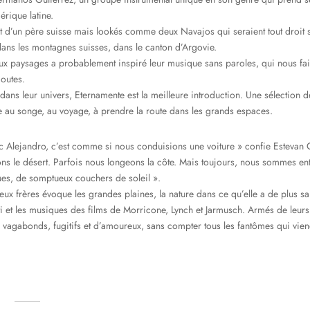
érique latine.
 d’un père suisse mais lookés comme deux Navajos qui seraient tout droit s
dans les montagnes suisses, dans le canton d’Argovie.
aux paysages a probablement inspiré leur musique sans paroles, qui nous fa
outes.
ans leur univers, Eternamente est la meilleure introduction. Une sélection 
e au songe, au voyage, à prendre la route dans les grands espaces.
 Alejandro, c’est comme si nous conduisions une voiture » confie Estevan
sons le désert. Parfois nous longeons la côte. Mais toujours, nous sommes en
es, de somptueux couchers de soleil ».
x frères évoque les grandes plaines, la nature dans ce qu’elle a de plus sa
i et les musiques des films de Morricone, Lynch et Jarmusch. Armés de leurs
vagabonds, fugitifs et d’amoureux, sans compter tous les fantômes qui viend
…