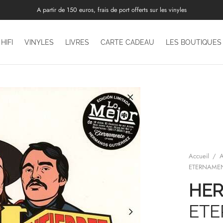
A partir de 150 euros, frais de port offerts sur les vinyles
HIFI
VINYLES
LIVRES
CARTE CADEAU
LES BOUTIQUES
Accueil
/
A
ETERNAMEN
HER
ET