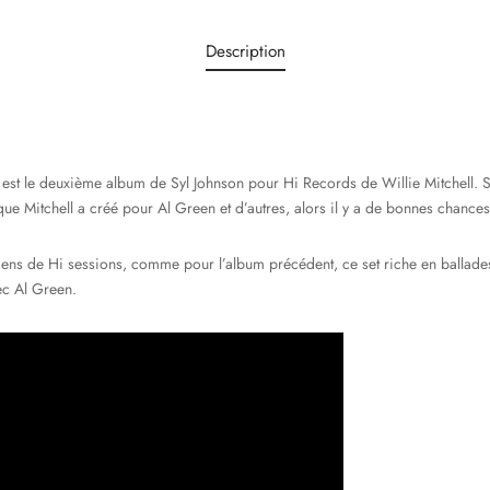
Description
est le deuxième album de Syl Johnson pour Hi Records de Willie Mitchell. S
ue Mitchell a créé pour Al Green et d’autres, alors il y a de bonnes chance
ns de Hi sessions, comme pour l’album précédent, ce set riche en ballades fa
ec Al Green.