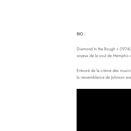
BIO :
Diamond In the Rough » (1974) 
soyeux de la soul de Memphis q
Entouré de la crème des musicie
la ressemblance de Johnson av