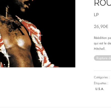
RO
LP
26,90
€
Réédition p
qui est le 
Mitchell.
Rupture d
Catégories :
Étiquettes :
U.S.A.