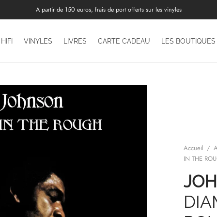
A partir de 150 euros, frais de port offerts sur les vinyles
HIFI
VINYLES
LIVRES
CARTE CADEAU
LES BOUTIQUES
Accueil
/
A
IN THE RO
JOH
DIA