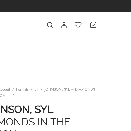
ccueil
/
Formats
/
LP
/
JOHNSON, SYL – DIAMONDS
UGH – LP
NSON, SYL
MONDS IN THE