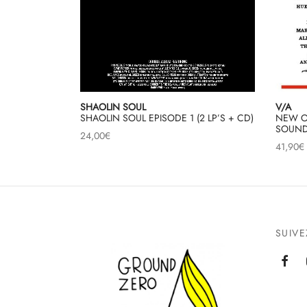
SHAOLIN SOUL
V/A
SHAOLIN SOUL EPISODE 1 (2 LP’S + CD)
NEW O
SOUND
24,00
€
41,90
€
SUIV