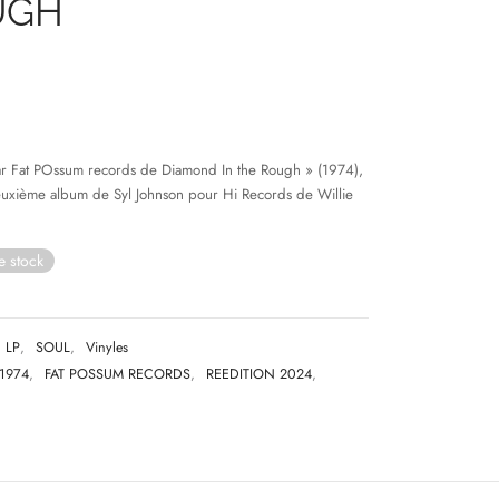
UGH
ar Fat POssum records de Diamond In the Rough » (1974),
deuxième album de Syl Johnson pour Hi Records de Willie
e stock
LP
,
SOUL
,
Vinyles
1974
,
FAT POSSUM RECORDS
,
REEDITION 2024
,