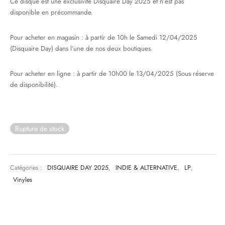
Ce disque est une exclusivité Disquaire Day 2025 et n’est pas
disponible en précommande.
& HIP-HOP
Pour acheter en magasin : à partir de 10h le Samedi 12/04/2025
(Disquaire Day) dans l’une de nos deux boutiques.
 & MUSIQUES IMPROVISEES
Pour acheter en ligne : à partir de 10h00 le 13/04/2025 (Sous réserve
de disponibilité).
QUES DU MONDE
NDTRACKS
Rupture de stock
QUE CLASSIQUE
UAIRE DAY 2025
Catégories :
DISQUAIRE DAY 2025
,
INDIE & ALTERNATIVE
,
LP
,
Vinyles