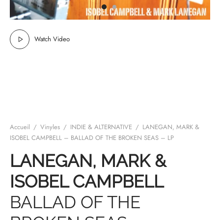
mplificateurs Phono
ENT & MINIMALISTE
MBRE 2026
IES DU 30/10/2026
REGGAE SKA
s Casques
 & NEW WAVE
ICA
Watch Video
teurs bluetooth
 & AMERICANA
N ORIENT & MAGHREB
ntes
AGE ROCK
es
SIC ROCK
ien
CHY BUT CHIC
Accueil
/
Vinyles
/
INDIE & ALTERNATIVE
/
LANEGAN, MARK &
soires
IN & RAP FRANCAIS
ISOBEL CAMPBELL – BALLAD OF THE BROKEN SEAS – LP
LANEGAN, MARK &
K
ISOBEL CAMPBELL
 ROCK, STONER & HEAVY METAL
BALLAD OF THE
QUES ELECTRONIQUES