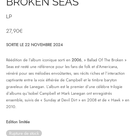
BROKEN SEAS
& HIP-HOP
LP
27,90
€
 & MUSIQUES IMPROVISEES
SORTIE LE 22 NOVEMBRE 2024
QUES DU MONDE
Réédition de l’album iconique sorti en
2006
, » Ballad Of The Broken »
NDTRACKS
Seas est resté une référence pour les fans de folk et d’Americana,
vénéré pour ses mélodies envoûtantes, ses récits riches et l’interaction
QUE CLASSIQUE
captivante entre la voix éthérée de Campbell et le timbre baryton
graveleux de Lanegan. L’album est le premier d’une célèbre trilogie
UAIRE DAY 2025
d’albums qu’Isobel Campbell et Mark Lanegan ont enregistrés
ensemble, suivis de « Sunday at Devil Dirt » en 2008 et de « Hawk » en
2010.
Edition limitée
Rupture de stock