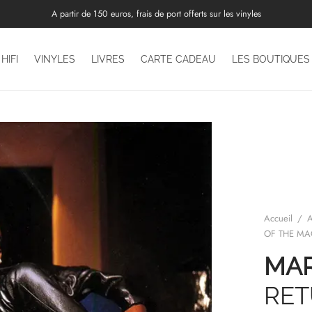
A partir de 150 euros, frais de port offerts sur les vinyles
HIFI
VINYLES
LIVRES
CARTE CADEAU
LES BOUTIQUES
Accueil
/
A
OF THE MA
MAR
RET