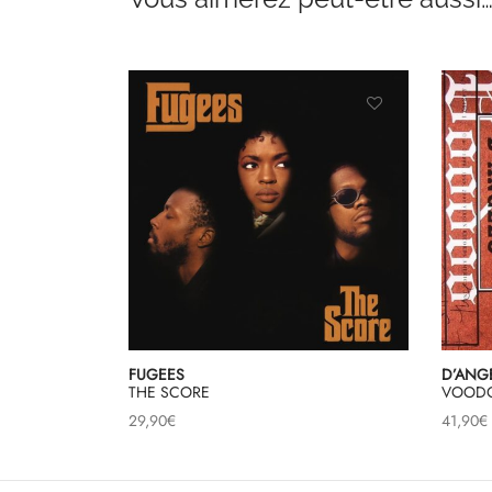
FUGEES
D’ANG
THE SCORE
VOOD
29,90
€
41,90
€