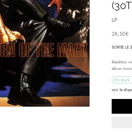
(30
LP
28,50
€
SORTIE LE 
Réédition v
album iconi
En stock
voir la disp