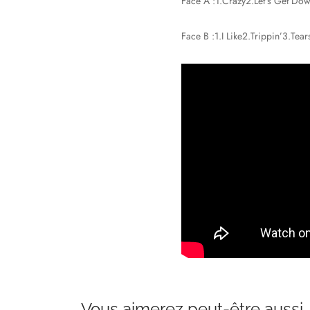
Face A :1.Crazy2.Let’s Get Do
Face B :1.I Like2.Trippin’3.Tear
Vous aimerez peut-être aussi