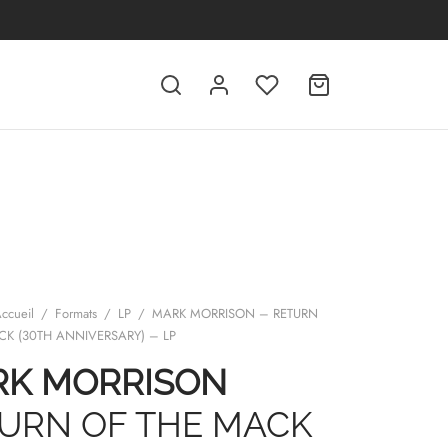
ccueil
/
Formats
/
LP
/
MARK MORRISON – RETURN
CK (30TH ANNIVERSARY) – LP
K MORRISON
URN OF THE MACK