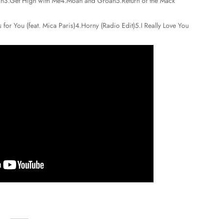
wn3.Get High with Me4.Moan and Groan5.Return of the Mack
s for You (feat. Mica Paris)4.Horny (Radio Edit)5.I Really Love You
…