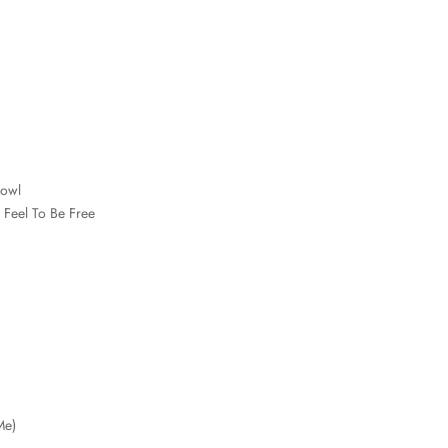
Bowl
 Feel To Be Free
Me)