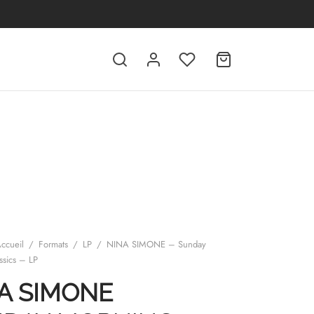
ccueil
/
Formats
/
LP
/
NINA SIMONE – Sunday
ssics – LP
A SIMONE