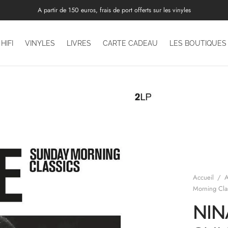
A partir de 150 euros, frais de port offerts sur les vinyles
HIFI
VINYLES
LIVRES
CARTE CADEAU
LES BOUTIQUES
Accueil
/
A
Morning Cla
NIN