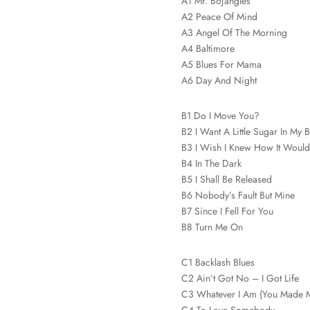
A1 Mr. Bojangles
A2 Peace Of Mind
A3 Angel Of The Morning
A4 Baltimore
A5 Blues For Mama
A6 Day And Night
B1 Do I Move You?
B2 I Want A Little Sugar In My 
B3 I Wish I Knew How It Would
B4 In The Dark
B5 I Shall Be Released
B6 Nobody’s Fault But Mine
B7 Since I Fell For You
B8 Turn Me On
C1 Backlash Blues
C2 Ain’t Got No – I Got Life
C3 Whatever I Am (You Made 