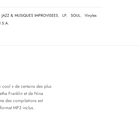
JAZZ & MUSIQUES IMPROVISEES
,
LP
,
SOUL
,
Vinyles
.S.A.
« cool » de certains des plus
etha Franklin et de Nina
ne des compilations est
 format MP3 inclus.