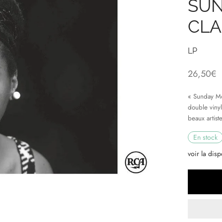
SUN
CLA
LP
26,50
€
« Sunday Mor
double vinyl
beaux artist
En stock
voir la disp