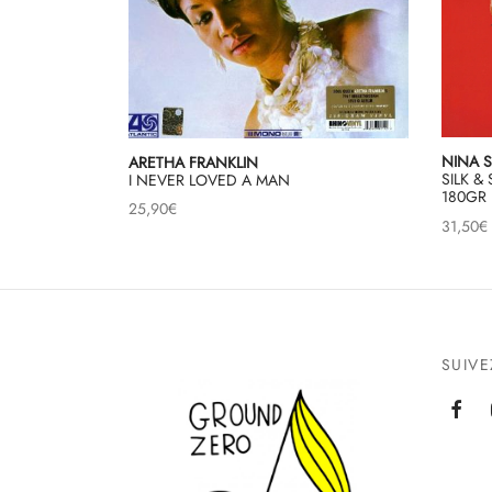
NINA 
ARETHA FRANKLIN
SILK &
I NEVER LOVED A MAN
180GR
25,90
€
31,50
€
SUIV