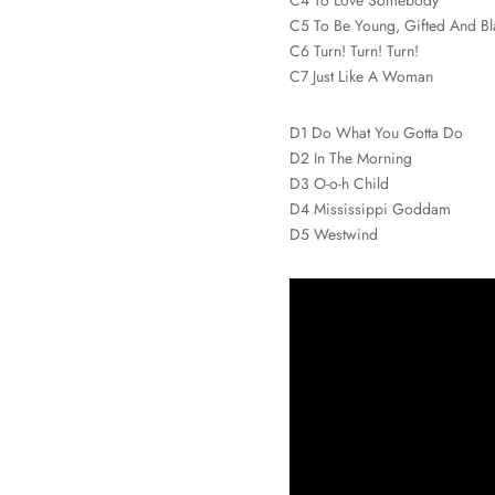
C4 To Love Somebody
C5 To Be Young, Gifted And Bl
C6 Turn! Turn! Turn!
C7 Just Like A Woman
D1 Do What You Gotta Do
D2 In The Morning
D3 O-o-h Child
D4 Mississippi Goddam
D5 Westwind