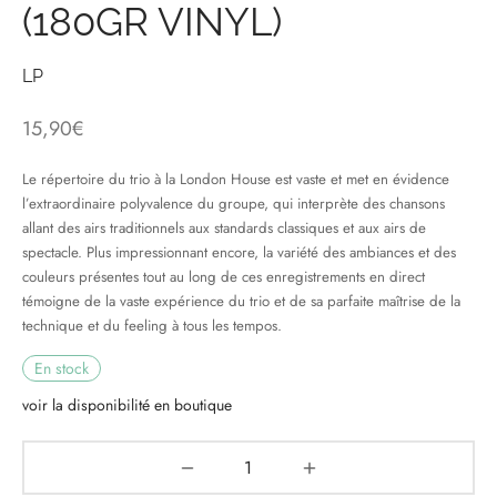
(180GR VINYL)
& HIP-HOP
LP
15,90
€
 & MUSIQUES IMPROVISEES
Le répertoire du trio à la London House est vaste et met en évidence
QUES DU MONDE
l’extraordinaire polyvalence du groupe, qui interprète des chansons
allant des airs traditionnels aux standards classiques et aux airs de
NDTRACKS
spectacle. Plus impressionnant encore, la variété des ambiances et des
couleurs présentes tout au long de ces enregistrements en direct
QUE CLASSIQUE
témoigne de la vaste expérience du trio et de sa parfaite maîtrise de la
technique et du feeling à tous les tempos.
UAIRE DAY 2025
En stock
voir la disponibilité en boutique