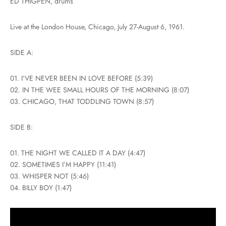
ED THIGPEN, drums
Live at the London House, Chicago, July 27-August 6, 1961.
SIDE A:
01. I’VE NEVER BEEN IN LOVE BEFORE (5:39)
02. IN THE WEE SMALL HOURS OF THE MORNING (8:07)
03. CHICAGO, THAT TODDLING TOWN (8:57)
SIDE B:
01. THE NIGHT WE CALLED IT A DAY (4:47)
02. SOMETIMES I’M HAPPY (11:41)
03. WHISPER NOT (5:46)
04. BILLY BOY (1:47)