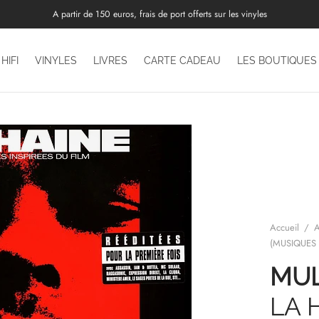
A partir de 150 euros, frais de port offerts sur les vinyles
HIFI
VINYLES
LIVRES
CARTE CADEAU
LES BOUTIQUES
Accueil
/
A
(MUSIQUES 
MUL
LA 