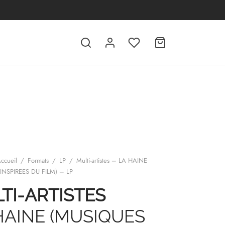
ccueil
/
Formats
/
LP
/
Multi-artistes – LA HAINE
INSPIREES DU FILM) – LP
TI-ARTISTES
HAINE (MUSIQUES