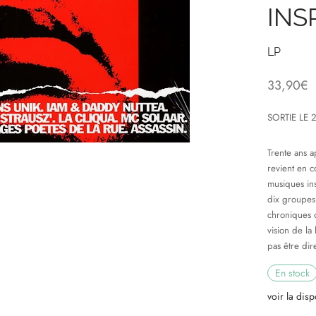
INS
LP
33,90
€
SORTIE LE 
Trente ans a
revient en c
musiques insp
dix groupes 
chroniques q
vision de la 
pas être dir
En stock
voir la disp