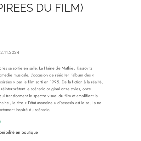
PIREES DU FILM)
22.11.2024
près sa sortie en salle, La Haine de Mathieu Kassovitz
omédie musicale. L’occasion de rééditer l’album des «
irées » par le film sorti en 1995. De la fiction à la réalité,
réinterprètent le scénario original onze styles, onze
ui transforment le spectre visuel du film et amplifient la
haine., le titre « l’état assassine » d’assassin est le seul a ne
ectement inspiré du scénario.
onibilité en boutique