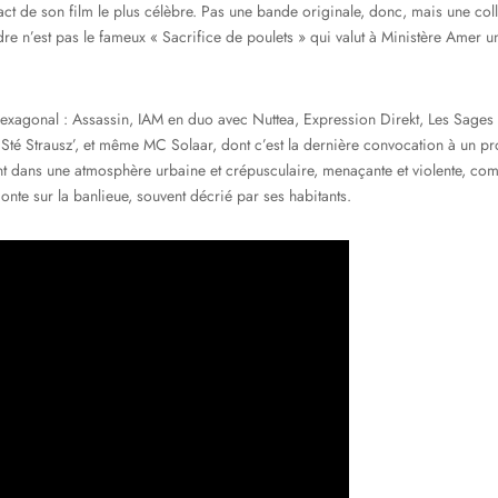
act de son film le plus célèbre. Pas une bande originale, donc, mais une co
dre n’est pas le fameux « Sacrifice de poulets » qui valut à Ministère Amer 
hexagonal : Assassin, IAM en duo avec Nuttea, Expression Direkt, Les Sages 
té Strausz’, et même MC Solaar, dont c’est la dernière convocation à un proj
t dans une atmosphère urbaine et crépusculaire, menaçante et violente, co
onte sur la banlieue, souvent décrié par ses habitants.