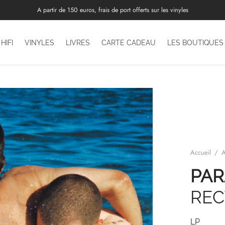
A partir de 150 euros, frais de port offerts sur les vinyles
HIFI
VINYLES
LIVRES
CARTE CADEAU
LES BOUTIQUES
Accueil
/
A
PAR
REC
LP