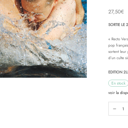
27,50
€
SORTIE LE 
« Recto Vers
pop françai
sortent leur
d’un culte si
EDITION 2L
En stock
voir la disp