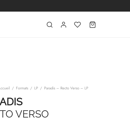
ccueil
/
Formats
/
LP
/
Paradis – Recto Verso – LP
ADIS
TO VERSO