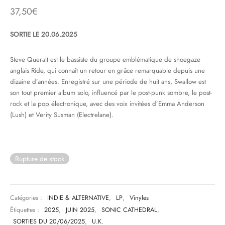
37,50
€
& HIP-HOP
SORTIE LE 20.06.2025
Steve Queralt est le bassiste du groupe emblématique de shoegaze
 & MUSIQUES IMPROVISEES
anglais Ride, qui connaît un retour en grâce remarquable depuis une
dizaine d’années. Enregistré sur une période de huit ans, Swallow est
QUES DU MONDE
son tout premier album solo, influencé par le post-punk sombre, le post-
rock et la pop électronique, avec des
voix invitées d’Emma Anderson
NDTRACKS
(Lush) et Verity Susman (Electrelane).
QUE CLASSIQUE
UAIRE DAY 2025
Rupture de stock
Catégories :
INDIE & ALTERNATIVE
,
LP
,
Vinyles
Étiquettes :
2025
,
JUIN 2025
,
SONIC CATHEDRAL
,
SORTIES DU 20/06/2025
,
U.K.