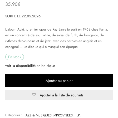
35,90
€
& HIP-HOP
SORTIE LE 22.05.2026
L’album Acid, premier opus de Ray Barretto sorti en 1968 chez Fania,
 & MUSIQUES IMPROVISEES
est un concentré de soul latine, de salsa, de funk, de boogaloo, de
rythmes afro-cubains et de jazz, avec des paroles en anglais et en
QUES DU MONDE
espagnol – un disque qui a marqué son époque.
NDTRACKS
En stock
voir la disponibilité en boutique
QUE CLASSIQUE
UAIRE DAY 2025
Ajouter au panier
Ajouter à la liste de souhaits
Catégories :
JAZZ & MUSIQUES IMPROVISEES
,
LP
,