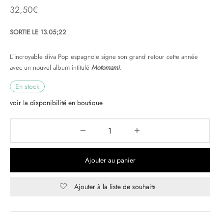
32,50
€
& HIP-HOP
SORTIE LE 13.05;22
L’incroyable diva Pop espagnole signe son grand retour cette année
 & MUSIQUES IMPROVISEES
avec un nouvel album intitulé
Motomami
.
QUES DU MONDE
En stock
voir la disponibilité en boutique
NDTRACKS
QUE CLASSIQUE
UAIRE DAY 2025
Ajouter au panier
Ajouter à la liste de souhaits