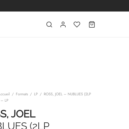
ccueil
/
Formats
/
LP
/
ROSS, JOEL – NUBLUES (2LP
 – LP
S, JOEL
LUES (2LP