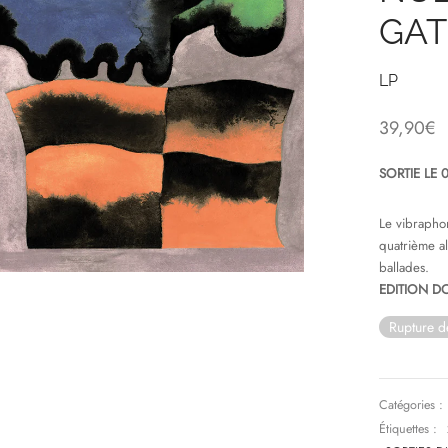
GAT
LP
39,90
€
SORTIE LE 
Le vibraphon
quatrième a
ballades.
EDITION D
Rupture d
Catégories :
Étiquettes :