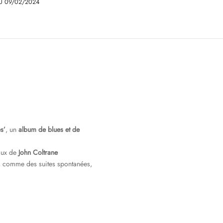
U 09/02/2024
s’
, un
album de blues et de
aux de
John Coltrane
és comme des suites spontanées,