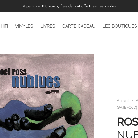
A partir de 150 euros, frais de port offerts sur les vinyles
HIFI
VINYLES
LIVRES
CARTE CADEAU
LES BOUTIQUES
Accueil
/
A
GATEFOLD)
ROS
NUB