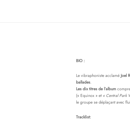
BIO :
Le vibraphoniste acclamé
Joel 
ballades
.
Les dix titres de l’album
compre
(« Equinox » et
« Central Park 
le groupe se déplaçant avec flu
Tracklist: