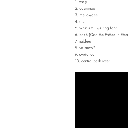
1. early
2. equninox
3. mellowdee
4. chant
5. what am I waiting for?
6. bach (God the Father in Etern
7. nublues
8. ya know?
9. evidence
10. central park west