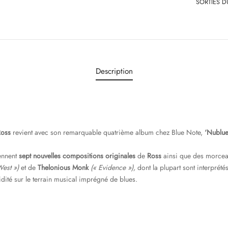
SORTIES D
Description
Ross
revient avec son remarquable quatrième album chez Blue Note,
‘Nublue
nnent
sept nouvelles compositions originales
de
Ross
ainsi que des morce
West »)
et de
Thelonious Monk
(« Evidence »),
dont la plupart sont interprét
idité sur le terrain musical imprégné de blues.