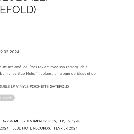
EFOLD)
09.02.2024
iste acclamé Joel Ross revient avec son remarquable
lbum chez Blue Note, ‘Nublues’, un album de blues et de
OUBLE LP VINYLE POCHETTE GATEFOLD
e stock
JAZZ & MUSIQUES IMPROVISEES
,
LP
,
Vinyles
2024
,
BLUE NOTE RECORDS
,
FEVRIER 2024
,