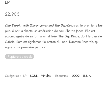
LP
& HIP-HOP
22,90
€
Dap Dippin’ with Sharon Jones and The Dap-Kings
est le premier album
publié par la chanteuse américaine de soul Sharon Jones. Elle est
 & MUSIQUES IMPROVISEES
accompagnée de sa formation attitrée,
The Dap Kings
, dont le bassiste
Gabriel Roth est également le patron du label Daptone Records, qui
QUES DU MONDE
signe ici sa première parution.
NDTRACKS
Rupture de stock
QUE CLASSIQUE
UAIRE DAY 2025
Catégories :
LP
,
SOUL
,
Vinyles
Étiquettes :
2002
,
U.S.A.