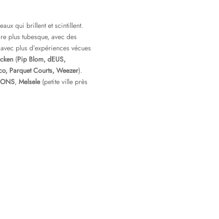
x qui brillent et scintillent.
ore plus tubesque, avec des
, avec plus d’expériences vécues
cken
(
Pip Blom, dEUS,
sco, Parquet Courts, Weezer
).
SONS
,
Melsele
(petite ville près