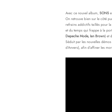
Avec ce nouvel album,
SONS
en
On retrouve bien sur le côté pu
refrains addictifs taillés pour
et du temps qui frappe à la por
Depeche Mode, Ian Brown
) et
Séduit par les nouvelles démo
d’Anvers), afin d’affiner les mo