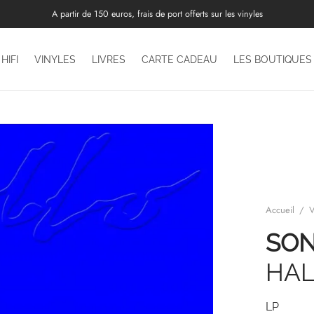
A partir de 150 euros, frais de port offerts sur les vinyles
HIFI
VINYLES
LIVRES
CARTE CADEAU
LES BOUTIQUES
Accueil
/
V
SO
HAL
LP