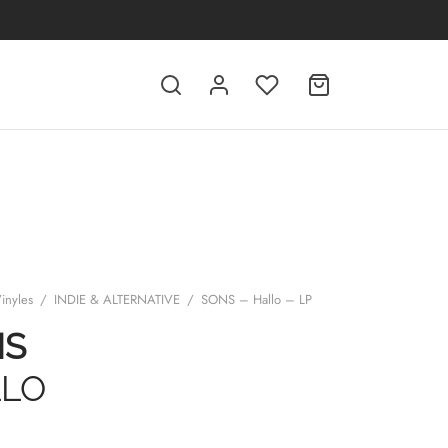
inyles
/
INDIE & ALTERNATIVE
/
SONS – Hallo – LP
NS
LO