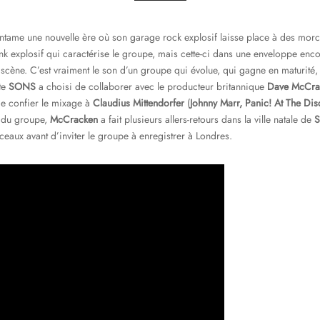
tame une nouvelle ère où son garage rock explosif laisse place à des morceau
nk explosif qui caractérise le groupe, mais cette-ci dans une enveloppe enc
 la scène. C’est vraiment le son d’un groupe qui évolue, qui gagne en maturité
te
SONS
a choisi de collaborer avec le producteur britannique
Dave McCra
 de confier le mixage à
Claudius Mittendorfer
(
Johnny Marr, Panic! At The Di
s du groupe,
McCracken
a fait plusieurs allers-retours dans la ville natale de
rceaux avant d’inviter le groupe à enregistrer à Londres.