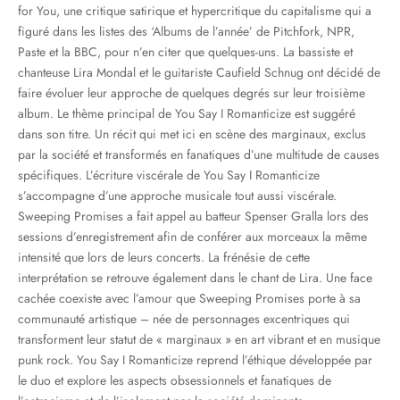
for You, une critique satirique et hypercritique du capitalisme qui a
figuré dans les listes des ‘Albums de l’année’ de Pitchfork, NPR,
Paste et la BBC, pour n’en citer que quelques-uns. La bassiste et
chanteuse Lira Mondal et le guitariste Caufield Schnug ont décidé de
faire évoluer leur approche de quelques degrés sur leur troisième
album. Le thème principal de You Say I Romanticize est suggéré
dans son titre. Un récit qui met ici en scène des marginaux, exclus
par la société et transformés en fanatiques d’une multitude de causes
spécifiques. L’écriture viscérale de You Say I Romanticize
s’accompagne d’une approche musicale tout aussi viscérale.
Sweeping Promises a fait appel au batteur Spenser Gralla lors des
sessions d’enregistrement afin de conférer aux morceaux la même
intensité que lors de leurs concerts. La frénésie de cette
interprétation se retrouve également dans le chant de Lira. Une face
cachée coexiste avec l’amour que Sweeping Promises porte à sa
communauté artistique – née de personnages excentriques qui
transforment leur statut de « marginaux » en art vibrant et en musique
punk rock. You Say I Romanticize reprend l’éthique développée par
le duo et explore les aspects obsessionnels et fanatiques de