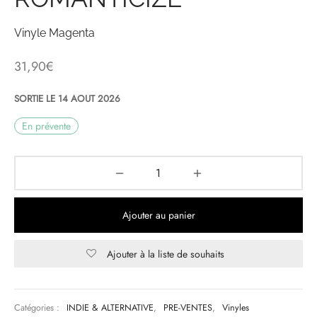
& HIP-HOP
Vinyle Magenta
31,90
€
 & MUSIQUES IMPROVISEES
SORTIE LE 14 AOUT 2026
QUES DU MONDE
En prévente
NDTRACKS
QUE CLASSIQUE
UAIRE DAY 2025
Ajouter au panier
Ajouter à la liste de souhaits
Catégories :
INDIE & ALTERNATIVE
,
PRE-VENTES
,
Vinyles