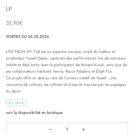
LP
& HIP-HOP
31,90
€
SORTIES DU 06.03.2026
 & MUSIQUES IMPROVISEES
QUES DU MONDE
LIVE FROM MT. FUJI est un superbe nouveau vinyle du batteur et
producteur Yussef Dayes, capturant des performances live de morceaux
NDTRACKS
inédits et déjà sortis, avec la participation de Minami Kizuki, ainsi que de
ses collaborateurs habituels Venna, Rocco Paladino et Elijah Fox.
QUE CLASSIQUE
Ce projet offre un aperçu rare de l’univers créatif de Yussef ; une
rencontre de cultures, de rythmes et d’esprits inspirée par les paysages
UAIRE DAY 2025
du Japon.
En stock
voir la disponibilité en boutique