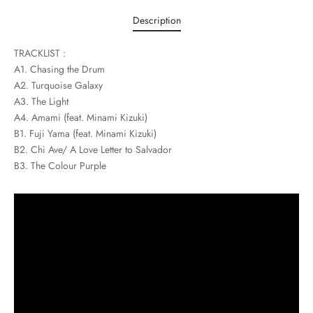
Description
TRACKLIST :
A1. Chasing the Drum
A2. Turquoise Galaxy
A3. The Light
A4. Amami (feat. Minami Kizuki)
B1. Fuji Yama (feat. Minami Kizuki)
B2. Chi Ave/ A Love Letter to Salvador
B3. The Colour Purple