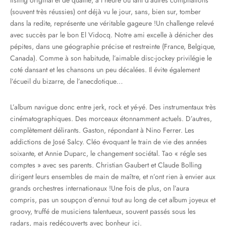
listing original et de qualité, à l’heure ou tant d’autres compilations
(souvent très réussies) ont déjà vu le jour, sans, bien sur, tomber
dans la redite, représente une véritable gageure !Un challenge relevé
avec succès par le bon El Vidocq. Notre ami excelle à dénicher des
pépites, dans une géographie précise et restreinte (France, Belgique,
Canada). Comme à son habitude, l’aimable disc-jockey privilégie le
coté dansant et les chansons un peu décalées. Il évite également
l’écueil du bizarre, de l’anecdotique…
L’album navigue donc entre jerk, rock et yé-yé. Des instrumentaux très
cinématographiques. Des morceaux étonnamment actuels. D’autres,
complètement délirants. Gaston, répondant à Nino Ferrer. Les
addictions de José Salcy. Cléo évoquant le train de vie des années
soixante, et Annie Duparc, le changement sociétal. Tao « régle ses
comptes » avec ses parents. Christian Gaubert et Claude Bolling
dirigent leurs ensembles de main de maître, et n’ont rien à envier aux
grands orchestres internationaux !Une fois de plus, on l’aura
compris, pas un soupçon d’ennui tout au long de cet album joyeux et
groovy, truffé de musiciens talentueux, souvent passés sous les
radars, mais redécouverts avec bonheur ici.