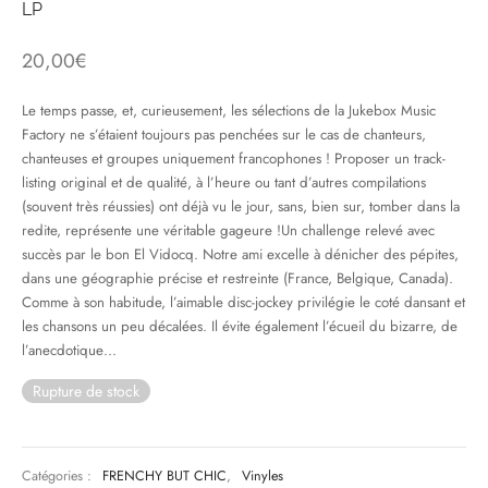
LP
& HIP-HOP
20,00
€
Le temps passe, et, curieusement, les sélections de la Jukebox Music
Factory ne s’étaient toujours pas penchées sur le cas de chanteurs,
 & MUSIQUES IMPROVISEES
chanteuses et groupes uniquement francophones ! Proposer un track-
listing original et de qualité, à l’heure ou tant d’autres compilations
QUES DU MONDE
(souvent très réussies) ont déjà vu le jour, sans, bien sur, tomber dans la
redite, représente une véritable gageure !Un challenge relevé avec
NDTRACKS
succès par le bon El Vidocq. Notre ami excelle à dénicher des pépites,
dans une géographie précise et restreinte (France, Belgique, Canada).
QUE CLASSIQUE
Comme à son habitude, l’aimable disc-jockey privilégie le coté dansant et
les chansons un peu décalées. Il évite également l’écueil du bizarre, de
UAIRE DAY 2025
l’anecdotique…
Rupture de stock
Catégories :
FRENCHY BUT CHIC
,
Vinyles