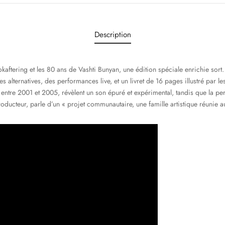
Description
kaftering et les 80 ans de Vashti Bunyan, une édition spéciale enrichie sort.
 alternatives, des performances live, et un livret de 16 pages illustré par le
entre 2001 et 2005, révèlent un son épuré et expérimental, tandis que la per
roducteur, parle d’un « projet communautaire, une famille artistique réunie a