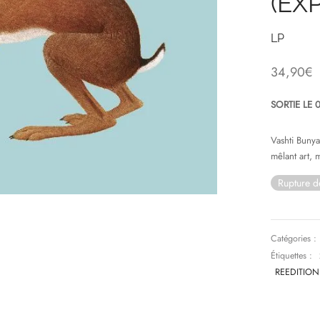
(EX
LP
34,90
€
SORTIE LE 
Vashti Buny
mêlant art, 
Rupture d
Catégories :
Étiquettes :
REEDITION