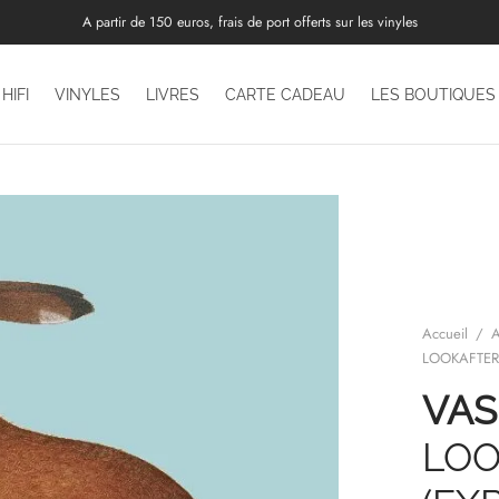
A partir de 150 euros, frais de port offerts sur les vinyles
HIFI
VINYLES
LIVRES
CARTE CADEAU
LES BOUTIQUES
Accueil
/
A
LOOKAFTER
VAS
LOO