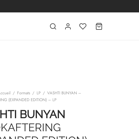
ccueil
/
Formats
/
LP
/
VASHTI BUNYAN –
ING (EXPANDED EDITION) – LP
HTI BUNYAN
KAFTERING