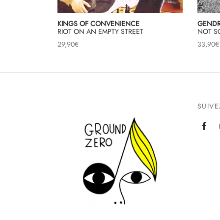
KINGS OF CONVENIENCE
GENDR
RIOT ON AN EMPTY STREET
NOT S
29,90
€
33,90
€
SUIV