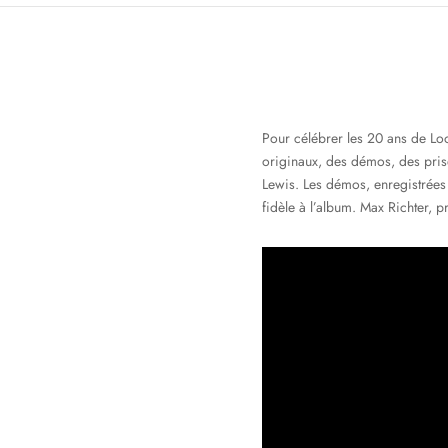
Pour célébrer les 20 ans de Loo
originaux, des démos, des prises
Lewis. Les démos, enregistrées 
fidèle à l’album. Max Richter, p