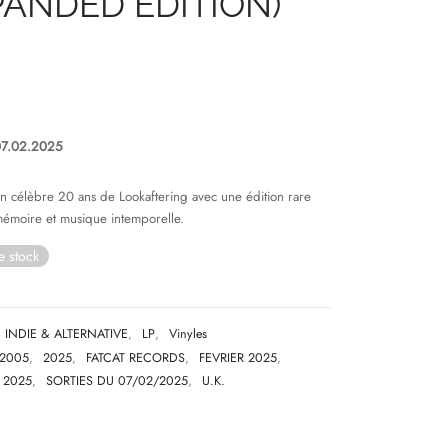
PANDED EDITION)
07.02.2025
an célèbre 20 ans de Lookaftering avec une édition rare
mémoire et musique intemporelle.
e stock
INDIE & ALTERNATIVE
,
LP
,
Vinyles
2005
,
2025
,
FATCAT RECORDS
,
FEVRIER 2025
,
 2025
,
SORTIES DU 07/02/2025
,
U.K.